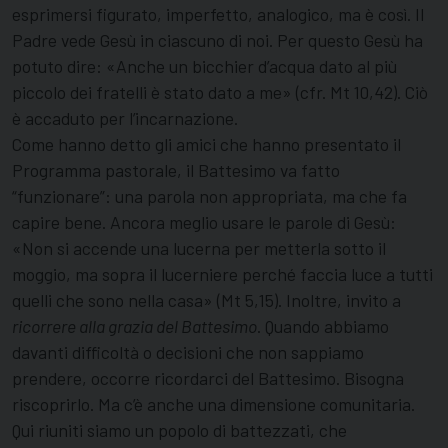
esprimersi figurato, imperfetto, analogico, ma è così. Il
Padre vede Gesù in ciascuno di noi. Per questo Gesù ha
potuto dire: «Anche un bicchier d’acqua dato al più
piccolo dei fratelli è stato dato a me» (cfr. Mt 10,42). Ciò
è accaduto per l’incarnazione.
Come hanno detto gli amici che hanno presentato il
Programma pastorale, il Battesimo va fatto
“funzionare”: una parola non appropriata, ma che fa
capire bene. Ancora meglio usare le parole di Gesù:
«Non si accende una lucerna per metterla sotto il
moggio, ma sopra il lucerniere perché faccia luce a tutti
quelli che sono nella casa» (Mt 5,15). Inoltre, invito a
ricorrere alla grazia del Battesimo
. Quando abbiamo
davanti difficoltà o decisioni che non sappiamo
prendere, occorre ricordarci del Battesimo. Bisogna
riscoprirlo. Ma c’è anche una dimensione comunitaria.
Qui riuniti siamo un popolo di battezzati, che