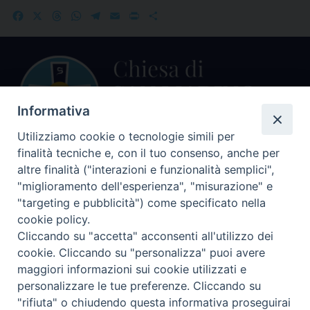
Facebook
X
Threads
WhatsApp
Telegram
Email
Print
Share
Informativa
Utilizziamo cookie o tecnologie simili per
finalità tecniche e, con il tuo consenso, anche per
Centralino Curia Vescovile
altre finalità ("interazioni e funzionalità semplici",
0541 913711
"miglioramento dell'esperienza", "misurazione" e
"targeting e pubblicità") come specificato nella
Indirizzo
cookie policy.
Piazza Giovani Paolo II, 1
Cliccando su "accetta" acconsenti all'utilizzo dei
47864 PENNABILLI (RN)
cookie. Cliccando su "personalizza" puoi avere
maggiori informazioni sui cookie utilizzati e
Seguici su
personalizzare le tue preferenze. Cliccando su
Facebook
Instagram
LinkedIn
X
YouTube
Feed
"rifiuta" o chiudendo questa informativa proseguirai