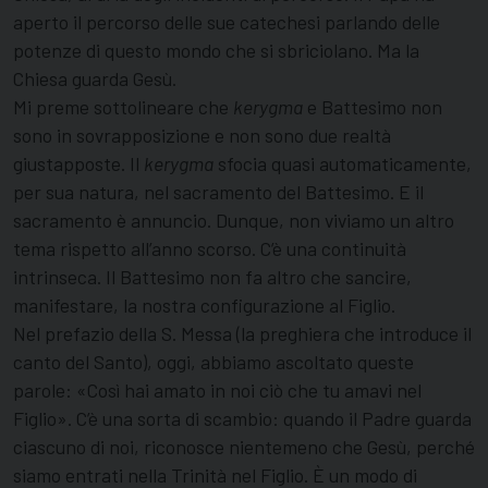
aperto il percorso delle sue catechesi parlando delle
potenze di questo mondo che si sbriciolano. Ma la
Chiesa guarda Gesù.
Mi preme sottolineare che
kerygma
e Battesimo non
sono in sovrapposizione e non sono due realtà
giustapposte. Il
kerygma
sfocia quasi automaticamente,
per sua natura, nel sacramento del Battesimo. E il
sacramento è annuncio. Dunque, non viviamo un altro
tema rispetto all’anno scorso. C’è una continuità
intrinseca. Il Battesimo non fa altro che sancire,
manifestare, la nostra configurazione al Figlio.
Nel prefazio della S. Messa (la preghiera che introduce il
canto del Santo), oggi, abbiamo ascoltato queste
parole: «Così hai amato in noi ciò che tu amavi nel
Figlio». C’è una sorta di scambio: quando il Padre guarda
ciascuno di noi, riconosce nientemeno che Gesù, perché
siamo entrati nella Trinità nel Figlio. È un modo di