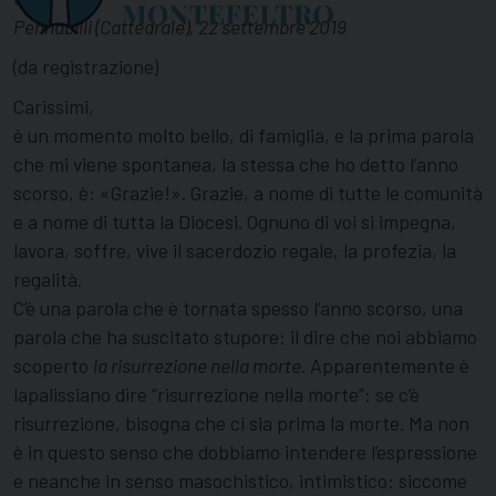
Pennabilli (Cattedrale), 22 settembre 2019
(da registrazione)
Carissimi,
è un momento molto bello, di famiglia, e la prima parola
che mi viene spontanea, la stessa che ho detto l’anno
scorso, è: «Grazie!». Grazie, a nome di tutte le comunità
e a nome di tutta la Diocesi. Ognuno di voi si impegna,
lavora, soffre, vive il sacerdozio regale, la profezia, la
regalità.
C’è una parola che è tornata spesso l’anno scorso, una
parola che ha suscitato stupore: il dire che noi abbiamo
scoperto
la risurrezione nella morte
. Apparentemente è
lapalissiano dire “risurrezione nella morte”: se c’è
risurrezione, bisogna che ci sia prima la morte. Ma non
è in questo senso che dobbiamo intendere l’espressione
e neanche in senso masochistico, intimistico: siccome