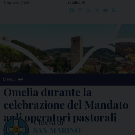
seguici su
Skip
5 Agosto 2026
Facebook
Instagram
LinkedIn
X
YouTube
Feed
to
content
MENU
Omelia durante la
celebrazione del Mandato
agli operatori pastorali
Omelia