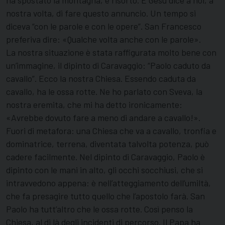
ha spostato la montagna, è risorto. E Gesù dice a noi, a
nostra volta, di fare questo annuncio. Un tempo si
diceva “con le parole e con le opere”. San Francesco
preferiva dire: «Qualche volta anche con le parole».
La nostra situazione è stata raffigurata molto bene con
un’immagine, il dipinto di Caravaggio: “Paolo caduto da
cavallo”. Ecco la nostra Chiesa. Essendo caduta da
cavallo, ha le ossa rotte. Ne ho parlato con Sveva, la
nostra eremita, che mi ha detto ironicamente:
«Avrebbe dovuto fare a meno di andare a cavallo!».
Fuori di metafora: una Chiesa che va a cavallo, tronfia e
dominatrice, terrena, diventata talvolta potenza, può
cadere facilmente. Nel dipinto di Caravaggio, Paolo è
dipinto con le mani in alto, gli occhi socchiusi, che si
intravvedono appena: è nell’atteggiamento dell’umiltà,
che fa presagire tutto quello che l’apostolo farà. San
Paolo ha tutt’altro che le ossa rotte. Così penso la
Chiesa, al di là degli incidenti di percorso. Il Papa ha