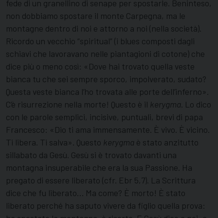
fede di un granellino di senape per spostarle. Beninteso,
non dobbiamo spostare il monte Carpegna, ma le
montagne dentro di noi e attorno a noi (nella società).
Ricordo un vecchio “spiritual” (i blues composti dagli
schiavi che lavoravano nelle piantagioni di cotone) che
dice più o meno così: «Dove hai trovato quella veste
bianca tu che sei sempre sporco, impolverato, sudato?
Questa veste bianca l’ho trovata alle porte dell’inferno».
C’è risurrezione nella morte! Questo è il
kerygma
. Lo dico
con le parole semplici, incisive, puntuali, brevi di papa
Francesco: «Dio ti ama immensamente. È vivo. È vicino.
Ti libera. Ti salva». Questo
kerygma
è stato anzitutto
sillabato da Gesù. Gesù si è trovato davanti una
montagna insuperabile che era la sua Passione. Ha
pregato di essere liberato (cfr. Ebr 5,7). La Scrittura
dice che fu liberato… Ma come? È morto! È stato
liberato perché ha saputo vivere da figlio quella prova: