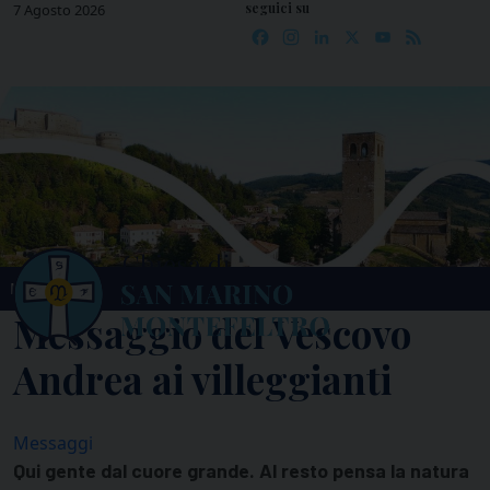
seguici su
Skip
7 Agosto 2026
Facebook
Instagram
LinkedIn
X
YouTube
Feed
to
content
MENU
Messaggio del Vescovo
Andrea ai villeggianti
Messaggi
Qui gente dal cuore grande. Al resto pensa la natura