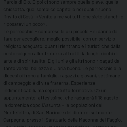
Parola di Dio. E poi ci sono sempre quella pieve, quella
chiesetta, quel semplice capitello nei quali risuona
l’invito di Gesù: «Venite a me voi tutti che siete stanchi e
riposatevi un poco».
Le parrocchie – comprese le più piccole – si danno da
fare per accogliere, meglio possibile, con un servizio
religioso adeguato, quanti rientrano e i turisti che dalla
costa salgono all’entroterra attratti da luoghi ricchi di
arte e di spiritualità. E gli uni e gli altri sono ripagati da
tanto verde, bellezza e… aria buona. Le parrocchie e la
diocesi offrono a famiglie, ragazzi e giovani, settimane
di campeggio e di vita fraterna. Esperienze
indimenticabili, ma soprattutto formative. C’è un
appuntamento, attesissimo, che radunerà il 18 agosto –
la domenica dopo l’Assunta – le popolazioni del
Montefeltro, di San Marino e dei dintorni sul monte
Carpegna, presso il Santuario della Madonna del Faggio.