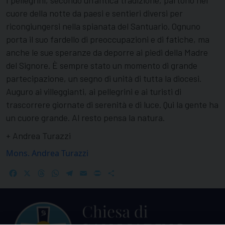
I pellegrini, secondo un’antica tradizione, partono nel
cuore della notte da paesi e sentieri diversi per
ricongiungersi nella spianata del Santuario. Ognuno
porta il suo fardello di preoccupazioni e di fatiche, ma
anche le sue speranze da deporre ai piedi della Madre
del Signore. È sempre stato un momento di grande
partecipazione, un segno di unità di tutta la diocesi.
Auguro ai villeggianti, ai pellegrini e ai turisti di
trascorrere giornate di serenità e di luce. Qui la gente ha
un cuore grande. Al resto pensa la natura.
+ Andrea Turazzi
Mons. Andrea Turazzi
Facebook
X
Threads
WhatsApp
Telegram
Email
Print
Share