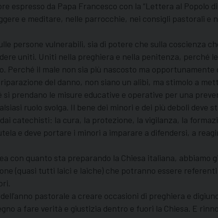
ore espresso da Papa Francesco con la “Lettera al Popolo di
ere e meditare, nelle parrocchie, nei consigli pastorali e nei
le persone vulnerabili, sia di potere che sulla coscienza che s
edere uniti. Uniti nella preghiera e nella penitenza, perché l
no. Perché il male non sia più nascosto ma opportunamente 
 riparazione del danno, non siano un alibi, ma stimolo a mett
hé si prendano le misure educative e operative per una preve
siasi ruolo svolga. Il bene dei minori e dei più deboli deve s
 dai catechisti: la cura, la protezione, la vigilanza, la forma
ela e deve portare i minori a imparare a difendersi, a reagir
inea con quanto sta preparando la Chiesa italiana, abbiamo 
one (quasi tutti laici e laiche) che potranno essere referent
ri.
dell’anno pastorale a creare occasioni di preghiera e digiuno,
 a fare verità e giustizia dentro e fuori la Chiesa. E rinnov