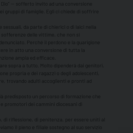
 Dio” — sofferto invito ad una conversione
 gruppi di famiglie. Egli ci chiede di soffrire
essuali, da parte di chierici o di laici nella
e sofferenze delle vittime, che non si
denunciato. Perché il perdono e la guarigione
ere in atto una conversione di tutta la
nzione ampia ed efficace.
tare sopra a tutto. Molto dipenderà dai genitori,
zione propria e dei ragazzi o degli adolescenti,
e, trovando adulti accoglienti e pronti ad
già predisposto un percorso di formazione che
i e promotori dei cammini diocesani di
 di riflessione, di penitenza, per essere uniti al
iamo il pieno e filiale sostegno al suo servizio