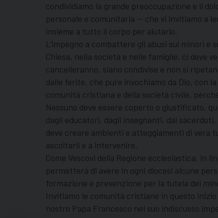
condividiamo la grande preoccupazione e il dol
personale e comunitaria — che vi invitiamo a legg
insieme a tutto il corpo per aiutarlo.
L’impegno a combattere gli abusi sui minori e sul
Chiesa, nella società e nelle famiglie, ci deve v
cancelleranno, siano condivise e non si ripeta
dalle ferite, che pure invochiamo da Dio, con la
comunità cristiana e della società civile, perc
Nessuno deve essere coperto o giustificato, qual
dagli educatori, dagli insegnanti, dai sacerdoti,
deve creare ambienti e atteggiamenti di vera tut
ascoltarli e a intervenire.
Come Vescovi della Regione ecclesiastica, in l
permetterà di avere in ogni diocesi alcune pers
formazione e prevenzione per la tutela dei mino
Invitiamo le comunità cristiane in questo inizio 
nostro Papa Francesco nel suo indiscusso impegno