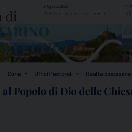
segu
8 Agosto 2026
Santi Sisto II, papa, e compagni, martiri
Curia
Uffici Pastorali
Realtà diocesane
al Popolo di Dio delle Chies