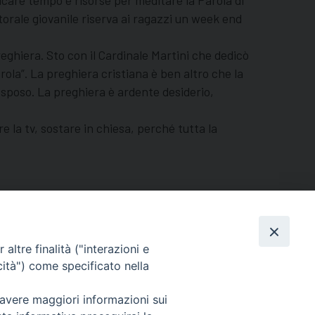
icare tempo e risorse per meditare la Parola di
torale giovanile riserva ai ragazzi un week end
reghiera. Sto con il Cardinale Martini che dedicò
rola”. La preghiera cristiana è ben altro che la
 sposo. La preghiera è ardente desiderio,
 la tv, sostare in chiesa, perché tutta la
altre finalità ("interazioni e
cità") come specificato nella
 avere maggiori informazioni sui
Seguici su