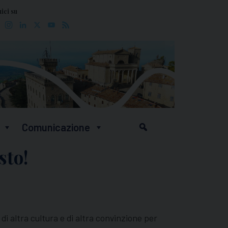
ici su
Facebook
Instagram
LinkedIn
X
YouTube
Feed
Comunicazione
sto!
di altra cultura e di altra convinzione per