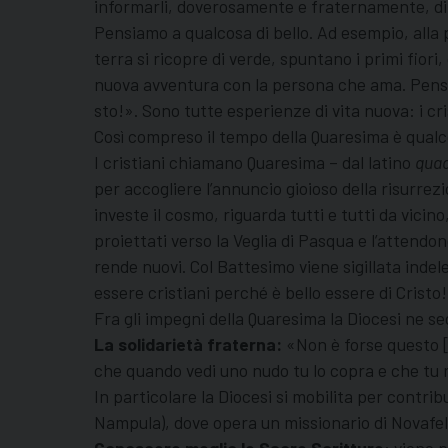
informarli, doverosamente e fraternamente, di qu
Pensiamo a qualcosa di bello. Ad esempio, alla pr
terra si ricopre di verde, spuntano i primi fior
nuova avventura con la persona che ama. Pensiamo
sto!». Sono tutte esperienze di vita nuova: i cri
Così compreso il tempo della Quaresima è qualco
I cristiani chiamano Quaresima – dal latino
qua
per accogliere l’annuncio gioioso della risurrez
investe il cosmo, riguarda tutti e tutti da vicin
proiettati verso la Veglia di Pasqua e l’attendo
rende nuovi. Col Battesimo viene sigillata indel
essere cristiani perché è bello essere di Cristo!
Fra gli impegni della Quaresima la Diocesi ne se
La solidarietà fraterna:
«Non è forse questo [il
che quando vedi uno nudo tu lo copra e che tu n
In particolare la Diocesi si mobilita per contr
Nampula), dove opera un missionario di Novafel