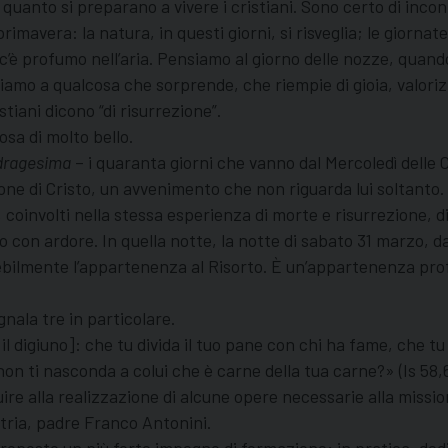
anto si preparano a vivere i cristiani. Sono certo di incont
imavera: la natura, in questi giorni, si risveglia; le giornate 
i, c’è profumo nell’aria. Pensiamo al giorno delle nozze, quan
 a qualcosa che sorprende, che riempie di gioia, valorizza t
stiani dicono “di risurrezione”.
sa di molto bello.
dragesima
– i quaranta giorni che vanno dal Mercoledì delle 
ione di Cristo, un avvenimento che non riguarda lui soltanto.
o, coinvolti nella stessa esperienza di morte e risurrezione, 
no con ardore. In quella notte, la notte di sabato 31 marzo, d
ebilmente l’appartenenza al Risorto. È un’appartenenza profo
gnala tre in particolare.
 digiuno]: che tu divida il tuo pane con chi ha fame, che tu c
on ti nasconda a colui che è carne della tua carne?» (Is 58,6
ibuire alla realizzazione di alcune opere necessarie alla mis
tria, padre Franco Antonini.