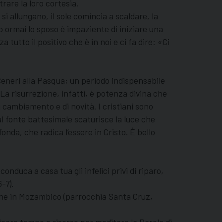
rare la loro cortesia.
si allungano, il sole comincia a scaldare, la
do ormai lo sposo è impaziente di iniziare una
utto il positivo che è in noi e ci fa dire: «Ci
Ceneri alla Pasqua; un periodo indispensabile
 La risurrezione, infatti, è potenza divina che
di cambiamento e di novità. I cristiani sono
al fonte battesimale scaturisce la luce che
nda, che radica l’essere in Cristo. È bello
onduca a casa tua gli infelici privi di riparo,
-7).
sione in Mozambico (parrocchia Santa Cruz,