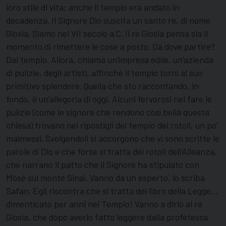
loro stile di vita; anche il tempio era andato in
decadenza. Il Signore Dio suscita un santo re, di nome
Giosia. Siamo nel VII secolo a.C. Il re Giosia pensa sia il
momento di rimettere le cose a posto. Da dove partire?
Dal tempio. Allora, chiama un’impresa edile, un’azienda
di pulizie, degli artisti, affinché il tempio torni al suo
primitivo splendore. Quella che sto raccontando, in
fondo, è un’allegoria di oggi. Alcuni fervorosi nel fare le
pulizie (come le signore che rendono così bella questa
chiesa) trovano nei ripostigli del tempio dei rotoli, un po’
malmessi. Svolgendoli si accorgono che vi sono scritte le
parole di Dio e che forse si tratta dei rotoli dell’Alleanza,
che narrano il patto che il Signore ha stipulato con
Mosè sul monte Sinai. Vanno da un esperto, lo scriba
Safan. Egli riscontra che si tratta del libro della Legge…
dimenticato per anni nel Tempio! Vanno a dirlo al re
Giosia, che dopo averlo fatto leggere dalla profetessa