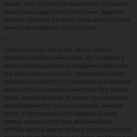
assetto. Però c’è anche una discontinuità: ci troviamo
davanti ad una pagina bianca da scrivere, disegnare,
colorare; cose forse già vissute, ma da adesso in poi da
vedere e da considerare con occhi nuovi.
2.
L’inizio è anzitutto una grazia, perché sollecita
creatività e mobilita nuove energie. Per il credente è
sempre accompagnata da un collegamento alle parole
che aprono la Sacra Scrittura: «
Bereshît bara’ Elohîm
(All’inizio Dio creò)» (Gn 1,1). Il verbo
bara’
dice l’iniziativa
salvifica di Dio che continua nella storia. Dio è fuori dal
tempo. Quando Dio decide, fa, pensa, crea, permane in
quell’atteggiamento; non ci sono passato, presente,
futuro: è tutto presente. C’è il medesimo progetto
d’amore, sotteso a tutto l’arco dell’azione divina,
dall’inizio alla fine. Quel verbo,
bara’
, non indica soltanto