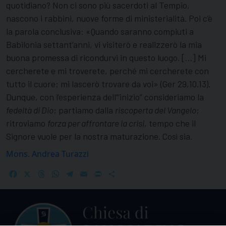
quotidiano? Non ci sono più sacerdoti al Tempio,
nascono i rabbini, nuove forme di ministerialità. Poi c’è
la parola conclusiva: «Quando saranno compiuti a
Babilonia settant’anni, vi visiterò e realizzerò la mia
buona promessa di ricondurvi in questo luogo. […] Mi
cercherete e mi troverete, perché mi cercherete con
tutto il cuore; mi lascerò trovare da voi» (Ger 29,10.13).
Dunque, con l’esperienza dell’“inizio” consideriamo la
fedeltà di Dio
; partiamo dalla
riscoperta del Vangelo
;
ritroviamo
forza per affrontare la crisi
, tempo che il
Signore vuole per la nostra maturazione. Così sia.
Mons. Andrea Turazzi
Facebook
X
Threads
WhatsApp
Telegram
Email
Print
Share