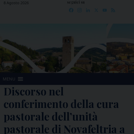
seguici su
Skip
8 Agosto 2026
Facebook
Instagram
LinkedIn
X
YouTube
Feed
to
content
MENU
Discorso nel
conferimento della cura
pastorale dell’unità
pastorale di Novafeltria a