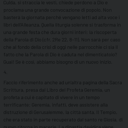
Culda, si straccia le vesti, chiede perdono a Dio e
proclama una grande convocazione di popolo. Non
basterà la giornata perché vengano letti ad alta voce i
libri dell’Alleanza. Quella liturgia solenne si trasforma in
una grande festa che dura giorni interi: la riscoperta
della Parola di Dio (cfr. 2Re 22, 8-11). Non sarà per caso
che al fondo della crisi di oggi nelle parrocchie ci sia il
fatto che la Parola di Dio è caduta nel dimenticatoio?
Guai! Se è così, abbiamo bisogno di un nuovo inizio.
4.
Faccio riferimento anche ad un’altra pagina della Sacra
Scrittura, presa dal Libro del Profeta Geremia, un
profeta a cui è capitato di vivere in un tempo
terrificante: Geremia, infatti, deve assistere alla
distruzione di Gerusalemme, la città santa. Il Tempio,
che era stato in parte recuperato dal santo re Giosia, di
nuovo ritorna in macerie. La dinastia davidica viene