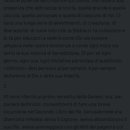
l’azione potente del Creatore sul cosmo, ma l’intera sua
presenza che abbraccia la storia, quella grande e quella
piccola, quella personale e quella di ciascuno di noi. Ci
sarà una lunga serie di avvenimenti, di creazione, di
liberazione, di nuovi inizi che la Bibbia ci fa conoscere e
lo fa per educarci a vedere come Dio sia sempre
all’opera nelle nostre esistenze e come ogni inizio sia
sotto la sua volontà di benedizione. Di per sé ogni
giorno, ogni ora, ogni iniziativa partecipa di quell’inizio.
«All’inizio» devi pensare al
per sempre
, il
per sempre
dell’amore di Dio e della sua fedeltà.
3.
Mi sono riferito al primo versetto della Genesi; ora, per
parlare dell’inizio, consentitemi di fare una breve
incursione nel Secondo Libro dei Re. Gerusalemme era
diventata infedele verso il Signore, aveva abbandonato il
suo Dio, aveva amoreggiato con gli idoli dei pagani e col