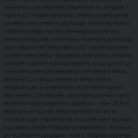
interrotta; sono deportati a Babilonia il re, la regina, i
figli e tutti i notabili del popolo, insieme a tanta gente. I
sacerdoti non compiono più liturgie, niente più incensi.
Il Signore manda il profeta Geremia a portare una
lettera ai deportati, una lettera che sembra scritta oggi
da un vescovo nel “tempo della crisi”: secolarizzazione,
scandali nella Chiesa, abbandono della pratica religiosa,
calo delle vocazioni e poi la pandemia, ora la guerra. La
lettera del profeta Geremia dice come vivere il tempo
della crisi. La crisi può essere un tempo utile e
necessario per il cambiamento. «Così dice il Signore
degli eserciti, Dio d’Israele, a tutti gli esuli che ho fatto
deportare da Gerusalemme a Babilonia…» (Ger 29,4). A
deportare non è stato Nabucodonosor? Sì, per le
cronache e per i libri di storia, ma quello che è accaduto
è accaduto perché il Signore lo ha permesso: l’ha voluto
per purificare il suo popolo; infatti, il Signore aggiunge: