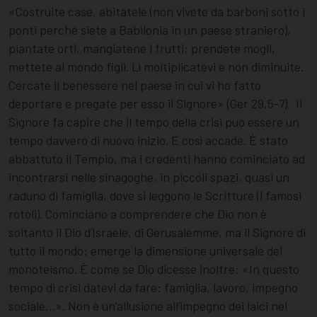
«Costruite case, abitatele (non vivete da barboni sotto i
ponti perché siete a Babilonia in un paese straniero),
piantate orti, mangiatene i frutti; prendete mogli,
mettete al mondo figli. Lì moltiplicatevi e non diminuite.
Cercate il benessere nel paese in cui vi ho fatto
deportare e pregate per esso il Signore» (Ger 29,5-7). Il
Signore fa capire che il tempo della crisi può essere un
tempo davvero di nuovo inizio. E così accade. È stato
abbattuto il Tempio, ma i credenti hanno cominciato ad
incontrarsi nelle sinagoghe, in piccoli spazi, quasi un
raduno di famiglia, dove si leggono le Scritture (i famosi
rotoli). Cominciano a comprendere che Dio non è
soltanto il Dio d’Israele, di Gerusalemme, ma il Signore di
tutto il mondo: emerge la dimensione universale del
monoteismo. È come se Dio dicesse inoltre: «In questo
tempo di crisi datevi da fare: famiglia, lavoro, impegno
sociale…». Non è un’allusione all’impegno dei laici nel