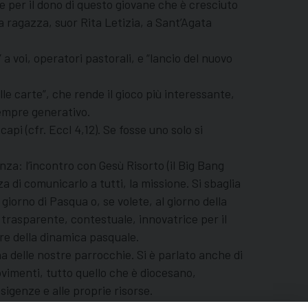
e per il dono di questo giovane che è cresciuto
na ragazza, suor Rita Letizia, a Sant’Agata
a voi, operatori pastorali, e “lancio del nuovo
le carte”, che rende il gioco più interessante,
 sempre generativo.
api (cfr. Eccl 4,12). Se fosse uno solo si
za: l’incontro con Gesù Risorto (il Big Bang
a di comunicarlo a tutti, la missione. Si sbaglia
iorno di Pasqua o, se volete, al giorno della
 trasparente, contestuale, innovatrice per il
re della dinamica pasquale.
 delle nostre parrocchie. Si è parlato anche di
 movimenti, tutto quello che è diocesano,
sigenze e alle proprie risorse.