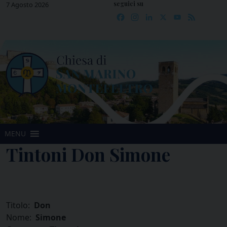
seguici su
Skip
7 Agosto 2026
Facebook
Instagram
LinkedIn
X
YouTube
Feed
to
content
MENU
Tintoni Don Simone
Titolo:
Don
Nome:
Simone