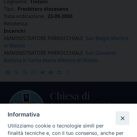
Cognome:
Tintoni
Tipo:
Presbitero diocesano
Data ordinazione:
23-09-2000
Residenza:
Incarichi
AMMINISTRATORE PARROCCHIALE
San Biagio Martire
in Maiolo
AMMINISTRATORE PARROCCHIALE
San Giovanni
Battista in Santa Maria d’Antico di Maiolo
Facebook
X
Threads
WhatsApp
Telegram
Email
Print
Share
Informativa
Utilizziamo cookie o tecnologie simili per
finalità tecniche e, con il tuo consenso, anche per