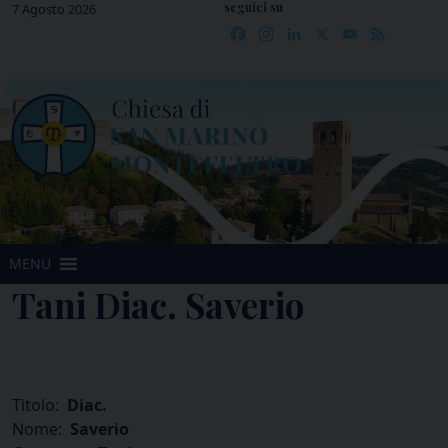
seguici su
Skip
7 Agosto 2026
Facebook
Instagram
LinkedIn
X
YouTube
Feed
to
content
MENU
Tani Diac. Saverio
Titolo:
Diac.
Nome:
Saverio