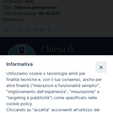
Cognome:
Tani
Tipo:
Diacono permanente
Data ordinazione:
08-10-2023
Residenza:
Facebook
X
Threads
WhatsApp
Telegram
Email
Print
Share
Informativa
Utilizziamo cookie o tecnologie simili per
finalità tecniche e, con il tuo consenso, anche per
Centralino Curia Vescovile
altre finalità ("interazioni e funzionalità semplici",
0541 913711
"miglioramento dell'esperienza", "misurazione" e
"targeting e pubblicità") come specificato nella
Indirizzo
cookie policy.
Piazza Giovani Paolo II, 1
Cliccando su "accetta" acconsenti all'utilizzo dei
47864 PENNABILLI (RN)