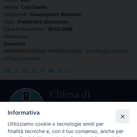
Nome:
Luis Isaias
Cognome:
Guanopatin Bombon
Tipo:
Presbitero diocesano
Data ordinazione:
30-03-2008
Residenza:
Incarichi
AMMINISTRATORE PARROCCHIALE
San Biagio Martire
in Piandimeleto
Facebook
X
Threads
WhatsApp
Telegram
Email
Print
Share
Informativa
Utilizziamo cookie o tecnologie simili per
finalità tecniche e, con il tuo consenso, anche per