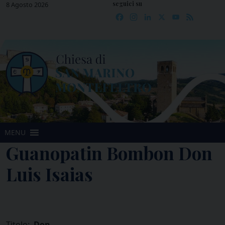
seguici su
Skip
8 Agosto 2026
Facebook
Instagram
LinkedIn
X
YouTube
Feed
to
content
MENU
Guanopatin Bombon Don
Luis Isaias
Titolo:
Don