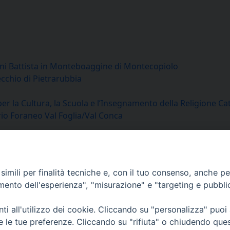
ni Battista in Monteboaggine di Montecopiolo
cchio di Pietrarubbia
per la Cultura, la Scuola e l’Insegnamento della Religione Cat
rio Foraneo Val Foglia/Val Conca
Centralino Curia Vescovile
imili per finalità tecniche e, con il tuo consenso, anche per 
0541 913711
amento dell'esperienza", "misurazione" e "targeting e pubbli
Indirizzo
i all'utilizzo dei cookie. Cliccando su "personalizza" puoi
Piazza Giovani Paolo II, 1
re le tue preferenze. Cliccando su "rifiuta" o chiudendo que
47864 PENNABILLI (RN)