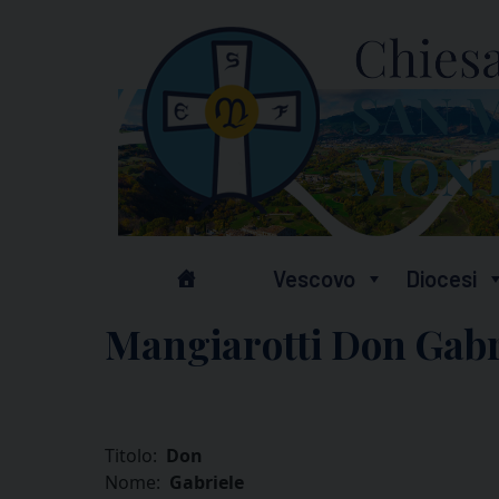
Skip
to
content
Vescovo
Diocesi
Mangiarotti Don Gabr
Titolo:
Don
Nome:
Gabriele