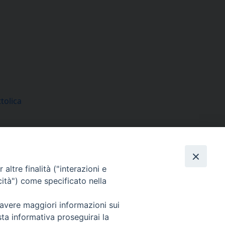
tolica
Seguici su
altre finalità ("interazioni e
Facebook
Instagram
LinkedIn
X
YouTube
Feed
cità") come specificato nella
Informativa sulla Privacy
 avere maggiori informazioni sui
sta informativa proseguirai la