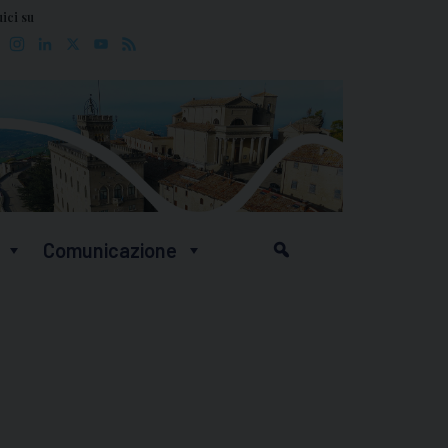
ici su
Facebook
Instagram
LinkedIn
X
YouTube
Feed
Comunicazione