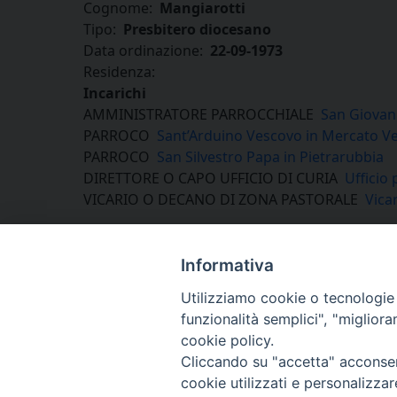
Cognome:
Mangiarotti
Tipo:
Presbitero diocesano
Data ordinazione:
22-09-1973
Residenza:
Incarichi
AMMINISTRATORE PARROCCHIALE
San Giovan
PARROCO
Sant’Arduino Vescovo in Mercato Ve
PARROCO
San Silvestro Papa in Pietrarubbia
DIRETTORE O CAPO UFFICIO DI CURIA
Ufficio 
VICARIO O DECANO DI ZONA PASTORALE
Vica
Facebook
X
Threads
WhatsApp
Telegram
Email
Print
Share
Informativa
Utilizziamo cookie o tecnologie s
funzionalità semplici", "miglior
cookie policy.
Cliccando su "accetta" acconsent
cookie utilizzati e personalizza