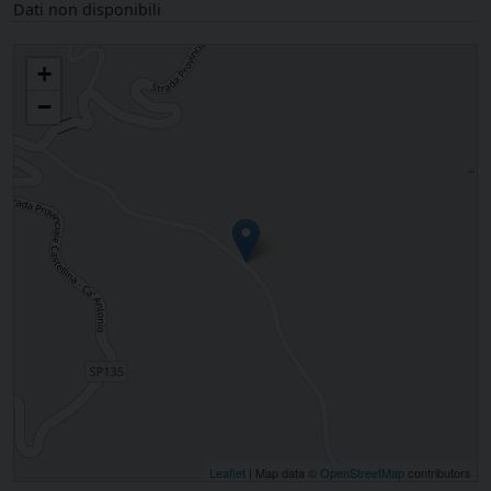
Dati non disponibili
Santi Sisto e Martino in Castellina di Macerata Feltria
+
−
Leaflet
| Map data ©
OpenStreetMap
contributors