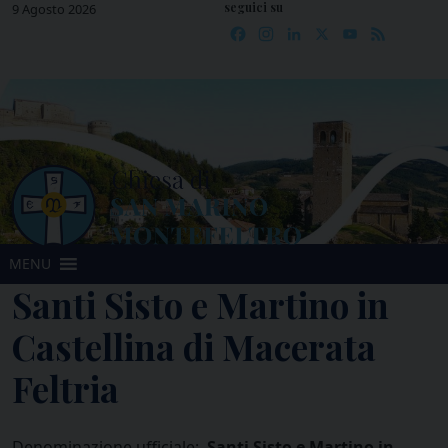
seguici su
Skip
9 Agosto 2026
Facebook
Instagram
LinkedIn
X
YouTube
Feed
to
content
MENU
Santi Sisto e Martino in
Castellina di Macerata
Feltria
Denominazione ufficiale:
Santi Sisto e Martino in