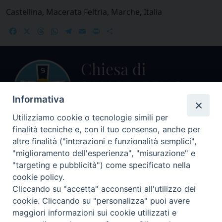
Castellina, Macerata Feltria, Marche, Italia
Facebook
X
Threads
WhatsApp
Telegram
Email
Print
Share
Informativa
Utilizziamo cookie o tecnologie simili per
finalità tecniche e, con il tuo consenso, anche per
altre finalità ("interazioni e funzionalità semplici",
Centralino Curia Vescovile
0541 913711
"miglioramento dell'esperienza", "misurazione" e
"targeting e pubblicità") come specificato nella
Indirizzo
cookie policy.
Piazza Giovani Paolo II, 1
Cliccando su "accetta" acconsenti all'utilizzo dei
47864 PENNABILLI (RN)
cookie. Cliccando su "personalizza" puoi avere
maggiori informazioni sui cookie utilizzati e
Seguici su