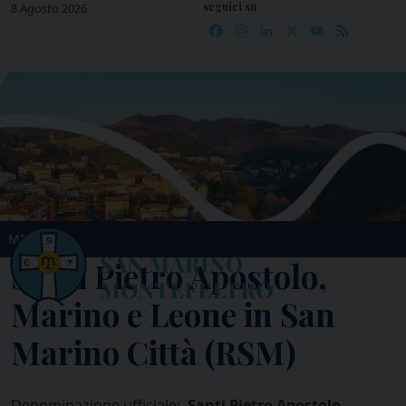
seguici su
Skip
8 Agosto 2026
Facebook
Instagram
LinkedIn
X
YouTube
Feed
to
content
MENU
Santi Pietro Apostolo,
Marino e Leone in San
Marino Città (RSM)
Denominazione ufficiale:
Santi Pietro Apostolo,