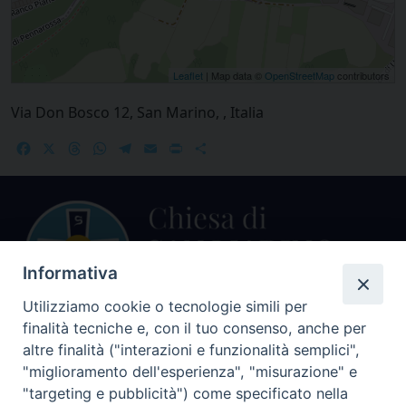
Leaflet
| Map data ©
OpenStreetMap
contributors
Via Don Bosco 12, San Marino, , Italia
Facebook
X
Threads
WhatsApp
Telegram
Email
Print
Share
Informativa
Utilizziamo cookie o tecnologie simili per
finalità tecniche e, con il tuo consenso, anche per
Centralino Curia Vescovile
altre finalità ("interazioni e funzionalità semplici",
0541 913711
"miglioramento dell'esperienza", "misurazione" e
"targeting e pubblicità") come specificato nella
Indirizzo