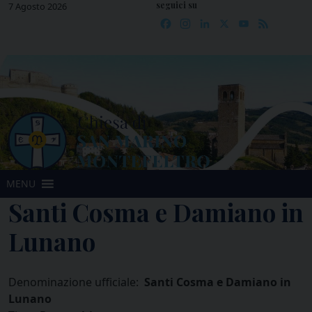
seguici su
Skip
7 Agosto 2026
Facebook
Instagram
LinkedIn
X
YouTube
Feed
to
content
MENU
Santi Cosma e Damiano in
Lunano
Denominazione ufficiale:
Santi Cosma e Damiano in
Lunano