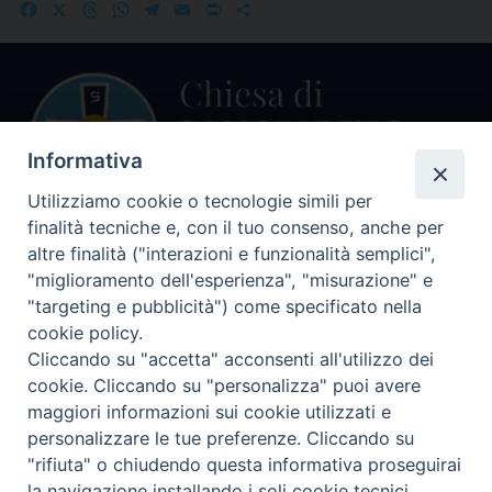
Facebook
X
Threads
WhatsApp
Telegram
Email
Print
Share
Informativa
Utilizziamo cookie o tecnologie simili per
finalità tecniche e, con il tuo consenso, anche per
Centralino Curia Vescovile
altre finalità ("interazioni e funzionalità semplici",
0541 913711
"miglioramento dell'esperienza", "misurazione" e
"targeting e pubblicità") come specificato nella
Indirizzo
cookie policy.
Piazza Giovani Paolo II, 1
Cliccando su "accetta" acconsenti all'utilizzo dei
47864 PENNABILLI (RN)
cookie. Cliccando su "personalizza" puoi avere
maggiori informazioni sui cookie utilizzati e
Seguici su
personalizzare le tue preferenze. Cliccando su
Facebook
Instagram
LinkedIn
X
YouTube
Feed
"rifiuta" o chiudendo questa informativa proseguirai
Informativa sulla Privacy
la navigazione installando i soli cookie tecnici.