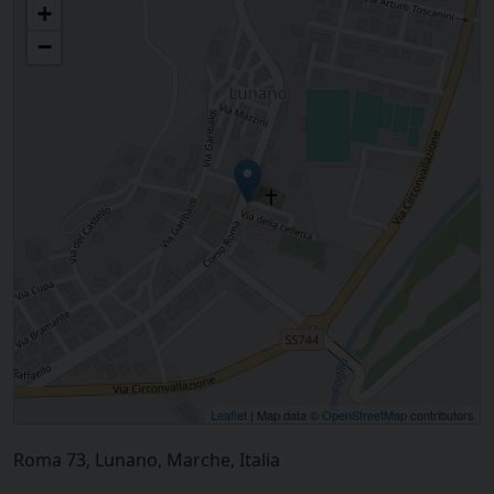
+
−
Leaflet
| Map data ©
OpenStreetMap
contributors
Roma 73, Lunano, Marche, Italia