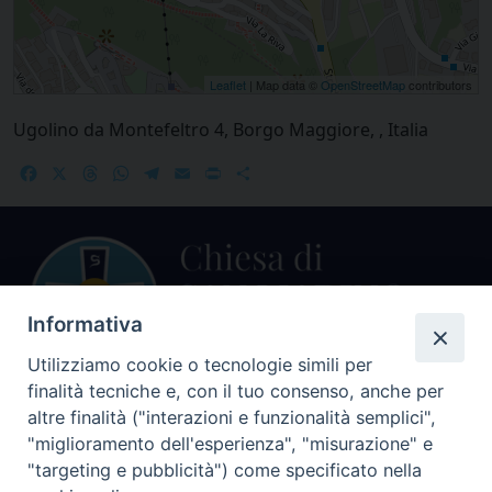
Leaflet
| Map data ©
OpenStreetMap
contributors
Ugolino da Montefeltro 4, Borgo Maggiore, , Italia
Facebook
X
Threads
WhatsApp
Telegram
Email
Print
Share
Informativa
Utilizziamo cookie o tecnologie simili per
finalità tecniche e, con il tuo consenso, anche per
Centralino Curia Vescovile
altre finalità ("interazioni e funzionalità semplici",
0541 913711
"miglioramento dell'esperienza", "misurazione" e
"targeting e pubblicità") come specificato nella
Indirizzo