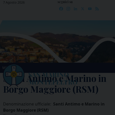
seguici su
Skip
7 Agosto 2026
Facebook
Instagram
LinkedIn
X
YouTube
Feed
to
content
MENU
Santi Antimo e Marino in
Borgo Maggiore (RSM)
Denominazione ufficiale:
Santi Antimo e Marino in
Borgo Maggiore (RSM)