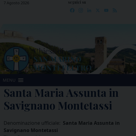
seguici su
Skip
7 Agosto 2026
Facebook
Instagram
LinkedIn
X
YouTube
Feed
to
content
MENU
Santa Maria Assunta in
Savignano Montetassi
Denominazione ufficiale:
Santa Maria Assunta in
Savignano Montetassi