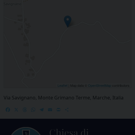
Leaflet
| Map data ©
OpenStreetMap
contributors
Via Savignano, Monte Grimano Terme, Marche, Italia
Facebook
X
Threads
WhatsApp
Telegram
Email
Print
Share