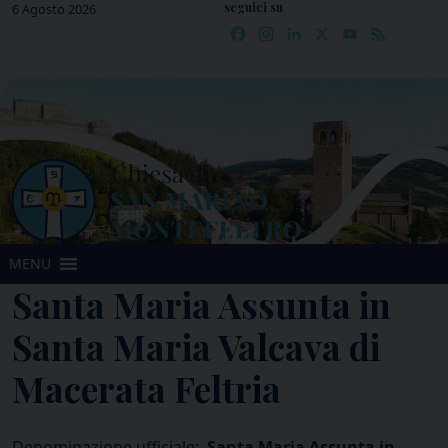
seguici su
Skip
6 Agosto 2026
Facebook
Instagram
LinkedIn
X
YouTube
Feed
to
content
MENU
Santa Maria Assunta in
Santa Maria Valcava di
Macerata Feltria
Denominazione ufficiale:
Santa Maria Assunta in