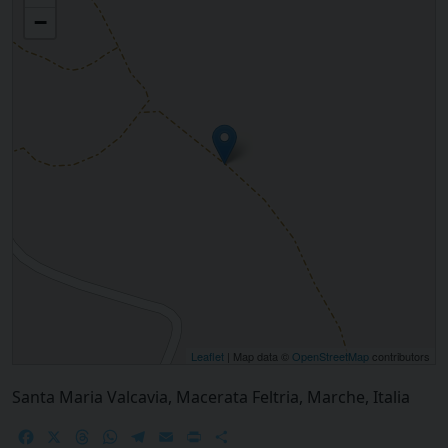
−
Leaflet
| Map data ©
OpenStreetMap
contributors
Santa Maria Valcavia, Macerata Feltria, Marche, Italia
Facebook
X
Threads
WhatsApp
Telegram
Email
Print
Share