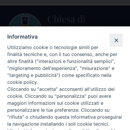
Informativa
Utilizziamo cookie o tecnologie simili per
finalità tecniche e, con il tuo consenso, anche per
Centralino Curia Vescovile
altre finalità ("interazioni e funzionalità semplici",
0541 913711
"miglioramento dell'esperienza", "misurazione" e
"targeting e pubblicità") come specificato nella
Indirizzo
cookie policy.
Piazza Giovani Paolo II, 1
Cliccando su "accetta" acconsenti all'utilizzo dei
47864 PENNABILLI (RN)
cookie. Cliccando su "personalizza" puoi avere
maggiori informazioni sui cookie utilizzati e
Seguici su
personalizzare le tue preferenze. Cliccando su
Facebook
Instagram
LinkedIn
X
YouTube
Feed
"rifiuta" o chiudendo questa informativa proseguirai
Informativa sulla Privacy
la navigazione installando i soli cookie tecnici.