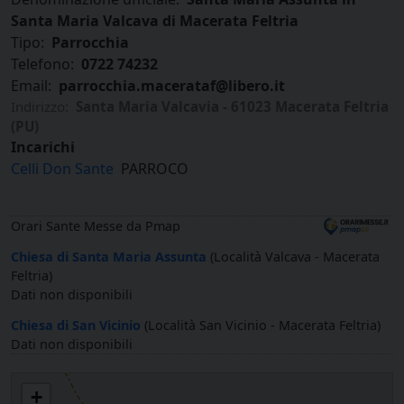
Santa Maria Valcava di Macerata Feltria
Tipo:
Parrocchia
Telefono:
0722 74232
Email:
parrocchia.macerataf@libero.it
Indirizzo:
Santa Maria Valcavia - 61023 Macerata Feltria
(PU)
Incarichi
Celli Don Sante
PARROCO
Orari Sante Messe da Pmap
Chiesa di Santa Maria Assunta
(Località Valcava - Macerata
Feltria)
Dati non disponibili
Chiesa di San Vicinio
(Località San Vicinio - Macerata Feltria)
Dati non disponibili
Santa Maria Assunta in Santa Maria Valcava di Macerata Feltria
+