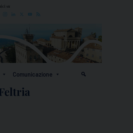
ici su
Facebook
Instagram
LinkedIn
X
YouTube
Feed
Comunicazione
Feltria