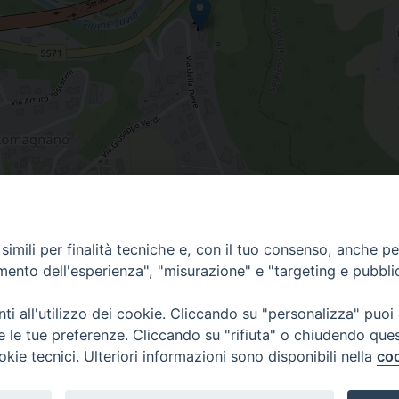
ia
imili per finalità tecniche e, con il tuo consenso, anche per 
amento dell'esperienza", "misurazione" e "targeting e pubbli
i all'utilizzo dei cookie. Cliccando su "personalizza" puoi
Centralino Curia Vescovile
re le tue preferenze. Cliccando su "rifiuta" o chiudendo que
0541 913711
okie tecnici. Ulteriori informazioni sono disponibili nella
coo
Indirizzo