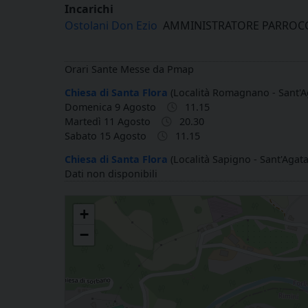
Incarichi
Ostolani Don Ezio
AMMINISTRATORE PARROCC
Orari Sante Messe da Pmap
Chiesa di Santa Flora
(Località Romagnano - Sant'Ag
Domenica 9 Agosto
11.15
Martedì 11 Agosto
20.30
Sabato 15 Agosto
11.15
Chiesa di Santa Flora
(Località Sapigno - Sant'Agata 
Dati non disponibili
Santa Flora Martire in Romagnano di Sant'Agata Feltria
+
−