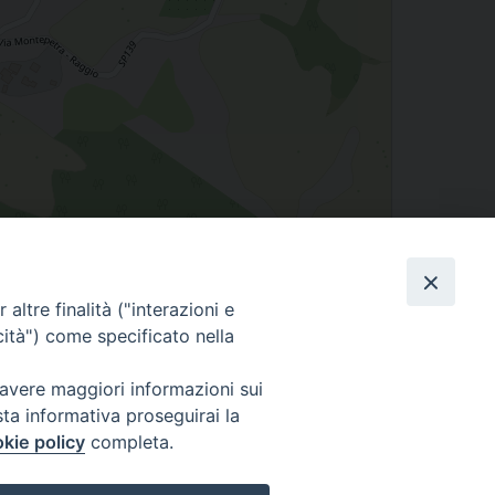
Leaflet
| Map data ©
OpenStreetMap
contributors
altre finalità ("interazioni e
cità") come specificato nella
 avere maggiori informazioni sui
Seguici su
sta informativa proseguirai la
Facebook
Instagram
LinkedIn
X
YouTube
Feed
kie policy
completa.
Informativa sulla Privacy