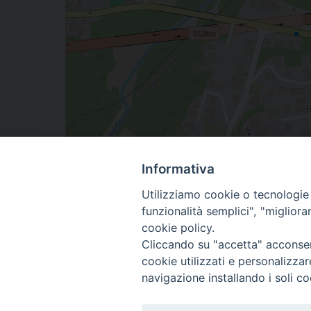
Informativa
Pieve 1, Sant'Agata Feltria, Emilia Romagna, Ital
Utilizziamo cookie o tecnologie s
funzionalità semplici", "miglior
Facebook
X
Threads
WhatsApp
Telegram
Email
Print
Share
cookie policy.
Cliccando su "accetta" acconsent
cookie utilizzati e personalizza
navigazione installando i soli co