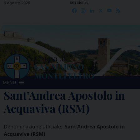
seguici su
Skip
6 Agosto 2026
Facebook
Instagram
LinkedIn
X
YouTube
Feed
to
content
MENU
Sant’Andrea Apostolo in
Acquaviva (RSM)
Denominazione ufficiale:
Sant'Andrea Apostolo in
Acquaviva (RSM)