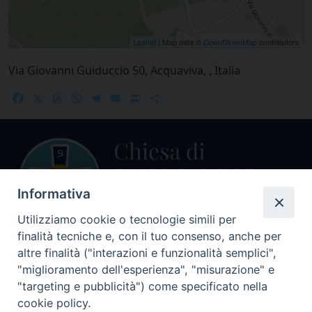
Leaflet
| Map data ©
OpenStreetMap
contributors
Via Giovanni Guiduccio 50, Acquaviva, , Italia
Facebook
X
Threads
WhatsApp
Telegram
Email
Print
Share
Informativa
Utilizziamo cookie o tecnologie simili per
finalità tecniche e, con il tuo consenso, anche per
Centralino Curia Vescovile
altre finalità ("interazioni e funzionalità semplici",
0541 913711
"miglioramento dell'esperienza", "misurazione" e
"targeting e pubblicità") come specificato nella
Indirizzo
cookie policy.
Piazza Giovani Paolo II, 1