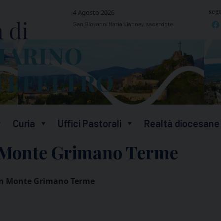
segu
4 Agosto 2026
San Giovanni Maria Vianney, sacerdote
Curia
Uffici Pastorali
Realtà diocesane
n Monte Grimano Terme
 in Monte Grimano Terme