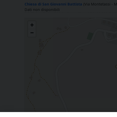
Chiesa di San Giovanni Battista
(Via Montetassi - 
Dati non disponibili
San Silvestro Papa in Monte Grimano Terme
+
−