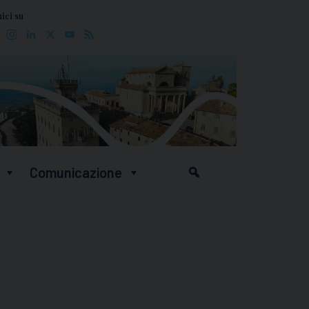
ici su
Facebook
Instagram
LinkedIn
X
YouTube
Feed
Comunicazione