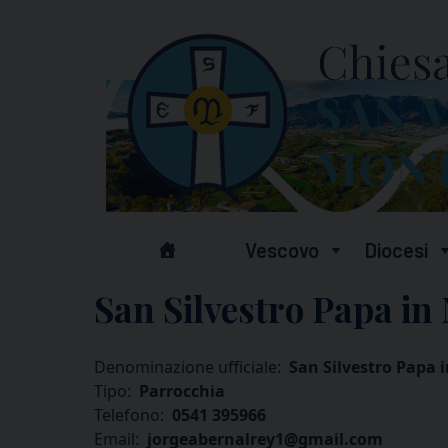
Skip
to
content
Vescovo
Diocesi
San Silvestro Papa i
Denominazione ufficiale:
San Silvestro Papa
Tipo:
Parrocchia
Telefono:
0541 395966
Email:
jorgeabernalrey1@gmail.com