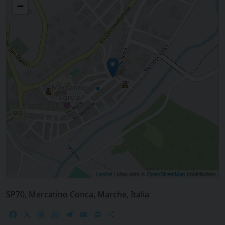
−
Leaflet
| Map data ©
OpenStreetMap
contributors
SP70, Mercatino Conca, Marche, Italia
Facebook
X
Threads
WhatsApp
Telegram
Email
Print
Share