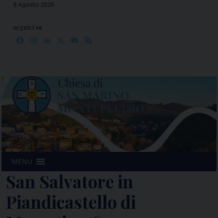
Skip
8 Agosto 2026
to
content
seguici su
Facebook
Instagram
LinkedIn
X
YouTube
Feed
MENU
San Salvatore in
Piandicastello di