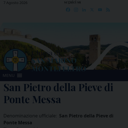
seguici su
Skip
7 Agosto 2026
Facebook
Instagram
LinkedIn
X
YouTube
Feed
to
content
MENU
San Pietro della Pieve di
Ponte Messa
Denominazione ufficiale:
San Pietro della Pieve di
Ponte Messa