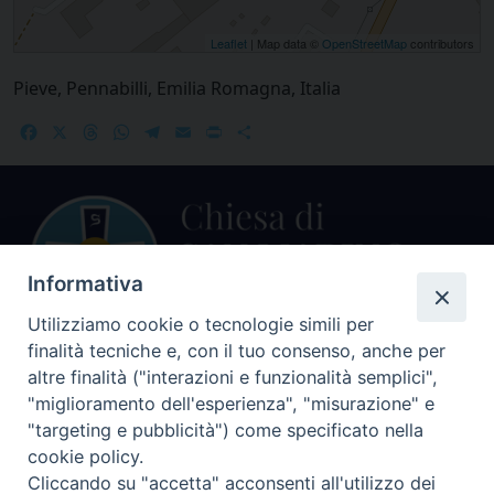
Leaflet
| Map data ©
OpenStreetMap
contributors
Pieve, Pennabilli, Emilia Romagna, Italia
Facebook
X
Threads
WhatsApp
Telegram
Email
Print
Share
Informativa
Utilizziamo cookie o tecnologie simili per
finalità tecniche e, con il tuo consenso, anche per
Centralino Curia Vescovile
altre finalità ("interazioni e funzionalità semplici",
0541 913711
"miglioramento dell'esperienza", "misurazione" e
"targeting e pubblicità") come specificato nella
Indirizzo
cookie policy.
Piazza Giovani Paolo II, 1
Cliccando su "accetta" acconsenti all'utilizzo dei
47864 PENNABILLI (RN)