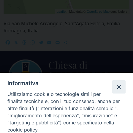
Leaflet
| Map data ©
OpenStreetMap
contributors
Via San Michele Arcangelo, Sant'Agata Feltria, Emilia
Romagna, Italia
Facebook
X
Threads
WhatsApp
Telegram
Email
Print
Share
Informativa
Utilizziamo cookie o tecnologie simili per
finalità tecniche e, con il tuo consenso, anche per
altre finalità ("interazioni e funzionalità semplici",
Centralino Curia Vescovile
0541 913711
"miglioramento dell'esperienza", "misurazione" e
"targeting e pubblicità") come specificato nella
Indirizzo
cookie policy.
Piazza Giovani Paolo II, 1