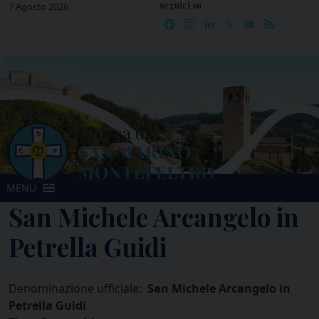
seguici su
Skip
7 Agosto 2026
Facebook
Instagram
LinkedIn
X
YouTube
Feed
to
content
MENU
San Michele Arcangelo in
Petrella Guidi
Denominazione ufficiale:
San Michele Arcangelo in
Petrella Guidi