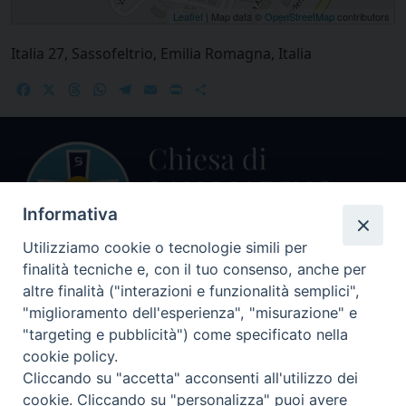
Leaflet
| Map data ©
OpenStreetMap
contributors
Italia 27, Sassofeltrio, Emilia Romagna, Italia
Facebook
X
Threads
WhatsApp
Telegram
Email
Print
Share
Informativa
Utilizziamo cookie o tecnologie simili per
finalità tecniche e, con il tuo consenso, anche per
Centralino Curia Vescovile
altre finalità ("interazioni e funzionalità semplici",
0541 913711
"miglioramento dell'esperienza", "misurazione" e
"targeting e pubblicità") come specificato nella
Indirizzo
cookie policy.
Piazza Giovani Paolo II, 1
Cliccando su "accetta" acconsenti all'utilizzo dei
47864 PENNABILLI (RN)
cookie. Cliccando su "personalizza" puoi avere