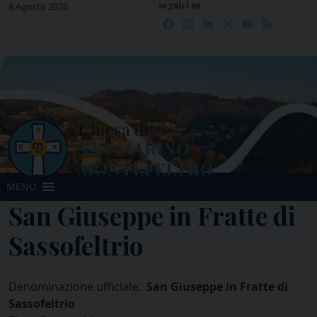
seguici su
Skip
8 Agosto 2026
Facebook
Instagram
LinkedIn
X
YouTube
Feed
to
content
MENU
San Giuseppe in Fratte di
Sassofeltrio
Denominazione ufficiale:
San Giuseppe in Fratte di
Sassofeltrio