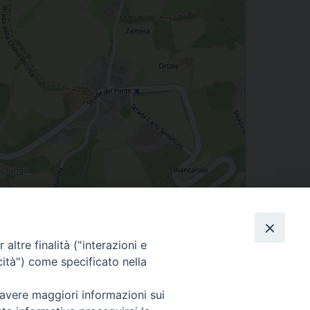
Leaflet
| Map data ©
OpenStreetMap
contributors
altre finalità ("interazioni e
cità") come specificato nella
 avere maggiori informazioni sui
Seguici su