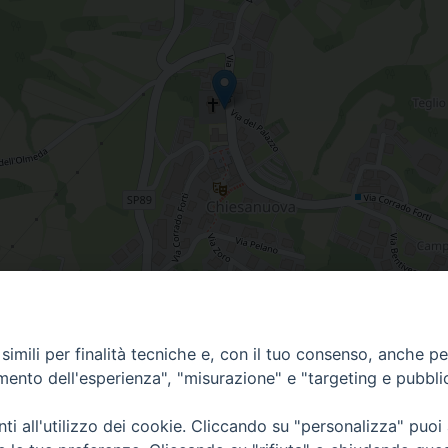
imili per finalità tecniche e, con il tuo consenso, anche per 
amento dell'esperienza", "misurazione" e "targeting e pubbli
i all'utilizzo dei cookie. Cliccando su "personalizza" puoi
Centralino Curia Vescovile