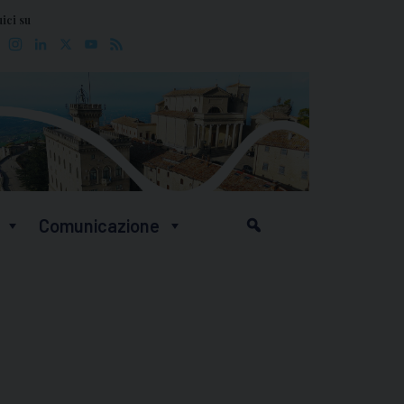
ici su
Facebook
Instagram
LinkedIn
X
YouTube
Feed
Comunicazione