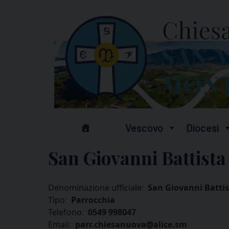
Skip
to
content
Vescovo
Diocesi
San Giovanni Battist
Denominazione ufficiale:
San Giovanni Batti
Tipo:
Parrocchia
Telefono:
0549 998047
Email:
parr.chiesanuova@alice.sm