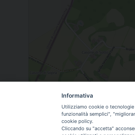
Informativa
Via Solaiolo 7, Chiesanuova, , Italia
Utilizziamo cookie o tecnologie s
funzionalità semplici", "miglior
Facebook
X
Threads
WhatsApp
Telegram
Email
Print
Share
cookie policy.
Cliccando su "accetta" acconsent