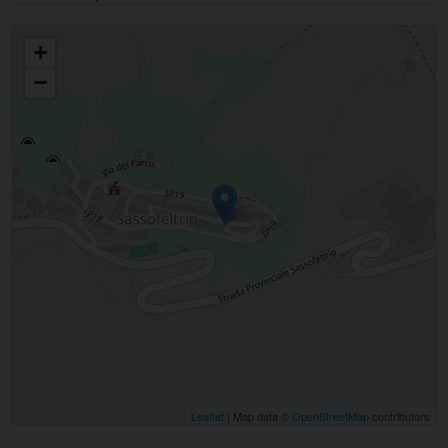
San Biagio Martire in Sassofeltrio
+
−
Leaflet
| Map data ©
OpenStreetMap
contributors