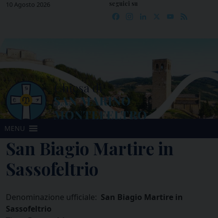
seguici su
Skip
10 Agosto 2026
Facebook
Instagram
LinkedIn
X
YouTube
Feed
to
content
MENU
San Biagio Martire in
Sassofeltrio
Denominazione ufficiale:
San Biagio Martire in
Sassofeltrio