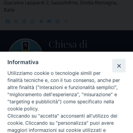
Giacomo Leopardi 2, Sassofeltrio, Emilia Romagna,
Italia
Facebook
X
Threads
WhatsApp
Telegram
Email
Print
Share
Informativa
Utilizziamo cookie o tecnologie simili per
finalità tecniche e, con il tuo consenso, anche per
altre finalità ("interazioni e funzionalità semplici",
Centralino Curia Vescovile
0541 913711
"miglioramento dell'esperienza", "misurazione" e
"targeting e pubblicità") come specificato nella
Indirizzo
cookie policy.
Piazza Giovani Paolo II, 1
Cliccando su "accetta" acconsenti all'utilizzo dei
47864 PENNABILLI (RN)
cookie. Cliccando su "personalizza" puoi avere
maggiori informazioni sui cookie utilizzati e
Seguici su