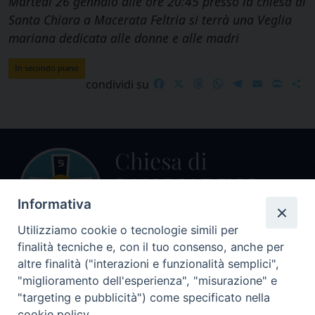
Martedì 26 gennaio alle ore 20:45 presso la chiesa di
Santa Chiara a Macerata Feltria si terrà una Veglia
mariana dedicata alle donne e alle madri
In secondo piano
Facebook
X
Threads
WhatsApp
Telegram
Email
Print
S
condividi su
Informativa
Utilizziamo cookie o tecnologie simili per
finalità tecniche e, con il tuo consenso, anche per
Centralino Curia Vescovile
altre finalità ("interazioni e funzionalità semplici",
0541 913711
"miglioramento dell'esperienza", "misurazione" e
"targeting e pubblicità") come specificato nella
Indirizzo
cookie policy.