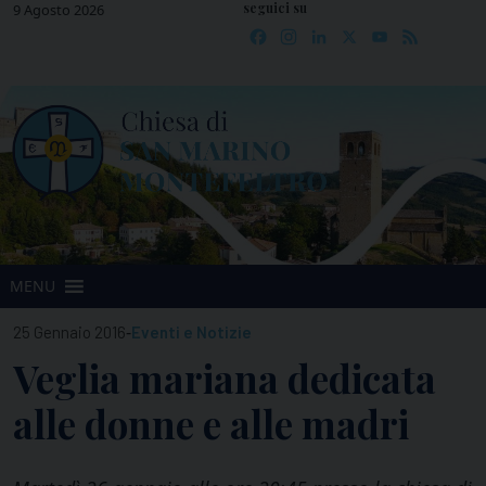
seguici su
Skip
9 Agosto 2026
Facebook
Instagram
LinkedIn
X
YouTube
Feed
to
content
MENU
-
25 Gennaio 2016
Eventi e Notizie
Veglia mariana dedicata
alle donne e alle madri