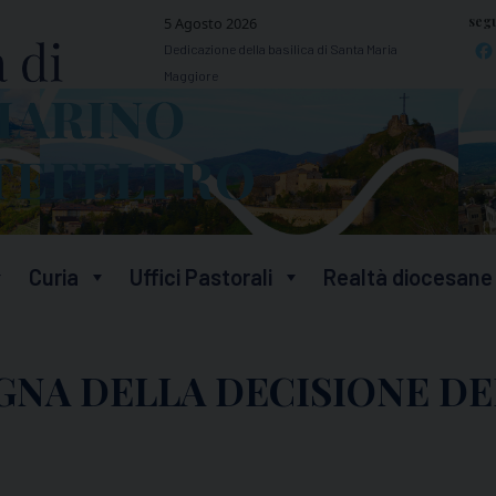
segu
5 Agosto 2026
Dedicazione della basilica di Santa Maria
Maggiore
Curia
Uffici Pastorali
Realtà diocesane
OGNA DELLA DECISIONE D