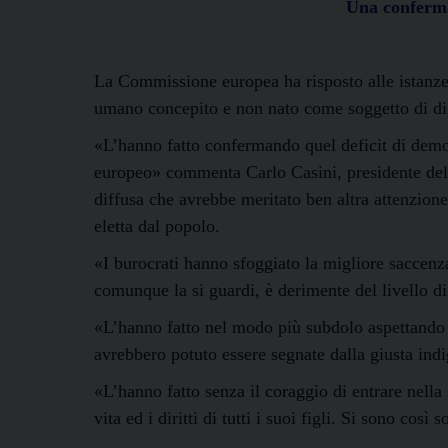
Una conferma 
La Commissione europea ha risposto alle istanze c
umano concepito e non nato come soggetto di diri
«L’hanno fatto confermando quel deficit di democ
europeo» commenta Carlo Casini, presidente del 
diffusa che avrebbe meritato ben altra attenzione
eletta dal popolo.
«I burocrati hanno sfoggiato la migliore saccenza
comunque la si guardi, è derimente del livello di
«L’hanno fatto nel modo più subdolo aspettando i
avrebbero potuto essere segnate dalla giusta ind
«L’hanno fatto senza il coraggio di entrare nella
vita ed i diritti di tutti i suoi figli. Si sono co