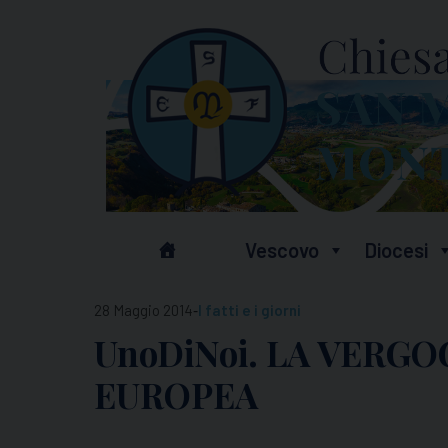
Skip
to
content
Vescovo
Diocesi
-
28 Maggio 2014
I fatti e i giorni
UnoDiNoi. LA VERG
EUROPEA