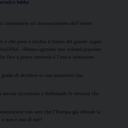
ocrati e lobby
ni comunitarie sul riconoscimento dell’essere
e e che pone a rischio il futuro del grande sogno
noDiNoi
. «Hanno ignorato una volontà popolare
e fino a prova contraria è l’unica istituzione
n grado di decidere su una questione che,
ancora ricostituito e dribblando le elezioni che
gomentazioni non vere che l’Europa già difende la
 è o non è uno di noi?