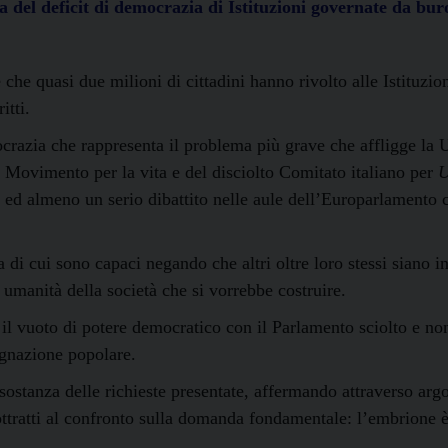
del deficit di democrazia di Istituzioni governate da bur
he quasi due milioni di cittadini hanno rivolto alle Istituzio
tti.
razia che rappresenta il problema più grave che affligge la U
Movimento per la vita e del disciolto Comitato italiano per
U
 ed almeno un serio dibattito nelle aule dell’Europarlamento ch
 di cui sono capaci negando che altri oltre loro stessi siano i
 umanità della società che si vorrebbe costruire.
l vuoto di potere democratico con il Parlamento sciolto e non 
ignazione popolare.
 sostanza delle richieste presentate, affermando attraverso ar
sì sottratti al confronto sulla domanda fondamentale: l’embrione