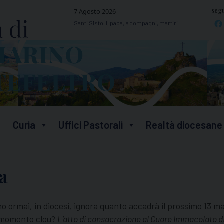
segu
7 Agosto 2026
Santi Sisto II, papa, e compagni, martiri
Curia
Uffici Pastorali
Realtà diocesane
ta
o ormai, in diocesi, ignora quanto accadrà il prossimo 13 
l momento clou?
L’atto di consacrazione al Cuore Immacolato di M