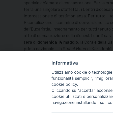
speciale chiamata di consacrazione. Per la cronac
terrà una singolare staffetta: i Centri diocesan
intercessione e di testimonianza. Per tutto il 
Riconciliazione il cammino di conversione. La se
dell’Eucaristia, insegnamento per tutti tenuto 
atto di consacrazione della diocesi. I canti sar
sera di
domenica 14 maggio
, la Corale della 
prima nazionale – lo
Stabat Mater
di Karl Jenkin
certamente in mezzo a tutti, ma godranno di u
giovani prenderà poi il via un cammino sulle or
Informativa
Utilizziamo cookie o tecnologie s
funzionalità semplici", "miglior
cookie policy.
Cliccando su "accetta" acconsent
cookie utilizzati e personalizza
navigazione installando i soli co