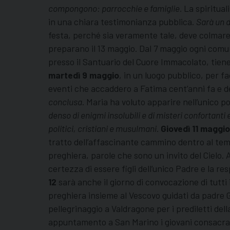
compongono: parrocchie e famiglie.
La spiritual
in una chiara testimonianza pubblica.
Sarà un d
festa, perché sia veramente tale, deve colmare
preparano il 13 maggio. Dal 7 maggio ogni comu
presso il Santuario del Cuore Immacolato, tiene 
martedì 9 maggio
, in un luogo pubblico, per fa
eventi che accaddero a Fatima cent’anni fa e dei
conclusa
. Maria ha voluto apparire nell’unico p
denso di enigmi insolubili e di misteri confortanti
politici, cristiani e musulmani.
Giovedì 11 maggio
tratto dell’affascinante cammino dentro al tema
preghiera, parole che sono un invito del Cielo. 
certezza di essere figli dell’unico Padre e la 
12
sarà anche il giorno di convocazione di tutti 
preghiera insieme al Vescovo guidati da padre G
pellegrinaggio a Valdragone per i prediletti dell
appuntamento a San Marino i giovani consacrati, 