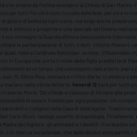
ità che emana da Fatima avvolgerà la Chiesa di San Marino-M
ono per tutti! Per chi è stato toccato dalla fede, per chi è in ric
 di gioia e di bellezza ogni cuore, ma esige anche preparaz
nità è invitata a progettare una speciale settimana marian
il suo convegno la Guardia d’Onore (associazione internazion
cilitare la partecipazione di tutti, il dott. Vittorio Messori,
 quali, l’allora Cardinale Ratzinger, scrisse:
S’illuderebbe ch
osto in Europa che porta il nome della figlia prediletta di M
 e allarmanti ad un tempo, che coinvolgono cielo e terra, papi e p
, suor M. Gloria Riva, monaca e critico d’arte, ci aiuterà a 
 mariano nella storia dell’arte.
Venerdì 12
sarà per tutti un
Attraverso Maria, Dio chiede a ciascuno di tornare alla propri
responsabilità di essere fratello per ogni prossimo; ciò comp
i sacerdoti e i religiosi nella Casa di Valdragone. Trascorrer
ian Carlo Bruni, teologo esperto di mariologia. Finalmente,
a Madre del Signore: gli ammalati e i disabili. Una duplice so
o in ricerca vocazionale, che dalla diocesi sono partiti o d