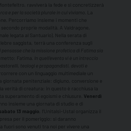
ontefeltro, ravviverà la fede e si concretizzerà
erca e per la società plurale in cui viviamo.
La
ione. Percorriamo insieme i momenti che
a secondo proprie modalità. A Valdragone,
ale legata al Santuario). Nella serata di
 celebre saggista, terrà una conferenza sugli
i pensasse che la missione profetica di Fatima sia
aometto: Fatima.
In quell’evento vi è un intreccio
astorelli, teologi e propagandisti, devoti e
percorrere con un linguaggio multimediale un
a giornata penitenziale: digiuno, conversione e
a verità di creatura; in questo è racchiusa la
orta superamento di egoismi e chiusure.
Venerdì
anno insieme una giornata di studio e di
sabato 13 maggio
, l’Unitalsi-Ustal organizza il
rpresa per il pomeriggio: si daranno
a fuori sono venuti tra noi per vivere una