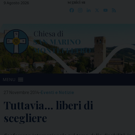
seguici su
Skip
9 Agosto 2026
Facebook
Instagram
LinkedIn
X
YouTube
Feed
to
content
MENU
-
27 Novembre 2014
Eventi e Notizie
Tuttavia… liberi di
scegliere