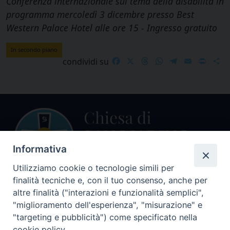
Conferenza internazionale sul tema della disabilità in
programma mercoledì 3 dicembre presso Best
Western Palace Hotel alle ore 15 - Ingresso gratuito
In secondo piano
Facebook
X
Threads
WhatsApp
Telegram
Email
Print
S
condividi su
Informativa
Utilizziamo cookie o tecnologie simili per
finalità tecniche e, con il tuo consenso, anche per
Centralino Curia Vescovile
altre finalità ("interazioni e funzionalità semplici",
0541 913711
"miglioramento dell'esperienza", "misurazione" e
"targeting e pubblicità") come specificato nella
Indirizzo
cookie policy.