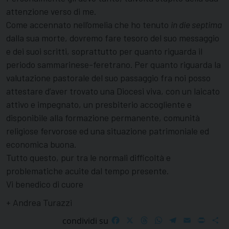
attenzione verso di me.
Come accennato nell’omelia che ho tenuto
in die septima
dalla sua morte, dovremo fare tesoro del suo messaggio
e dei suoi scritti, soprattutto per quanto riguarda il
periodo sammarinese-feretrano. Per quanto riguarda la
valutazione pastorale del suo passaggio fra noi posso
attestare d’aver trovato una Diocesi viva, con un laicato
attivo e impegnato, un presbiterio accogliente e
disponibile alla formazione permanente, comunità
religiose fervorose ed una situazione patrimoniale ed
economica buona.
Tutto questo, pur tra le normali difficoltà e
problematiche acuite dal tempo presente.
Vi benedico di cuore
+ Andrea Turazzi
Facebook
X
Threads
WhatsApp
Telegram
Email
Print
S
condividi su