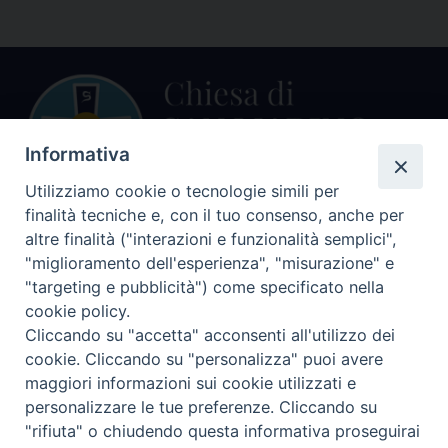
Informativa
Utilizziamo cookie o tecnologie simili per
finalità tecniche e, con il tuo consenso, anche per
Centralino Curia Vescovile
altre finalità ("interazioni e funzionalità semplici",
0541 913711
"miglioramento dell'esperienza", "misurazione" e
"targeting e pubblicità") come specificato nella
Indirizzo
cookie policy.
Piazza Giovani Paolo II, 1
Cliccando su "accetta" acconsenti all'utilizzo dei
47864 PENNABILLI (RN)
cookie. Cliccando su "personalizza" puoi avere
maggiori informazioni sui cookie utilizzati e
Seguici su
personalizzare le tue preferenze. Cliccando su
Facebook
Instagram
LinkedIn
X
YouTube
Feed
"rifiuta" o chiudendo questa informativa proseguirai
Informativa sulla Privacy