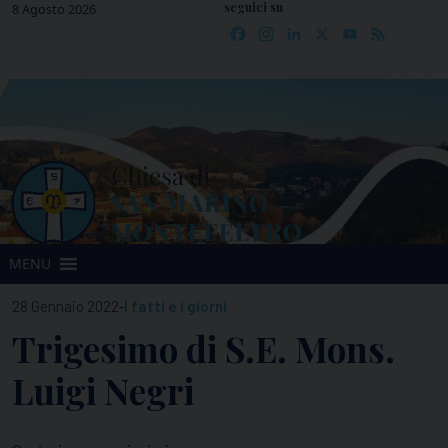
seguici su
Skip
8 Agosto 2026
Facebook
Instagram
LinkedIn
X
YouTube
Feed
to
content
MENU
-
28 Gennaio 2022
I fatti e i giorni
Trigesimo di S.E. Mons.
Luigi Negri