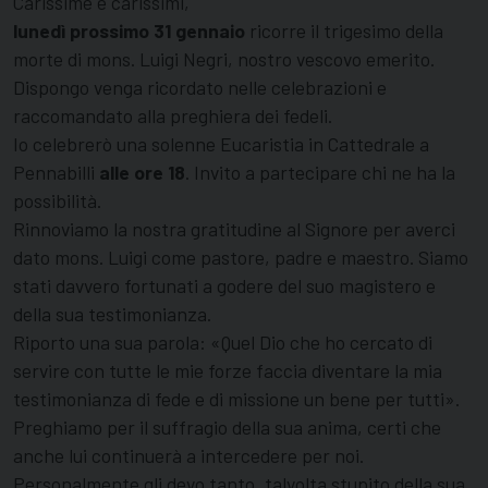
Carissime e carissimi,
lunedì prossimo 31 gennaio
ricorre il trigesimo della
morte di mons. Luigi Negri, nostro vescovo emerito.
Dispongo venga ricordato nelle celebrazioni e
raccomandato alla preghiera dei fedeli.
Io celebrerò una solenne Eucaristia in Cattedrale a
Pennabilli
alle ore 18
. Invito a partecipare chi ne ha la
possibilità.
Rinnoviamo la nostra gratitudine al Signore per averci
dato mons. Luigi come pastore, padre e maestro. Siamo
stati davvero fortunati a godere del suo magistero e
della sua testimonianza.
Riporto una sua parola: «Quel Dio che ho cercato di
servire con tutte le mie forze faccia diventare la mia
testimonianza di fede e di missione un bene per tutti».
Preghiamo per il suffragio della sua anima, certi che
anche lui continuerà a intercedere per noi.
Personalmente gli devo tanto, talvolta stupito della sua