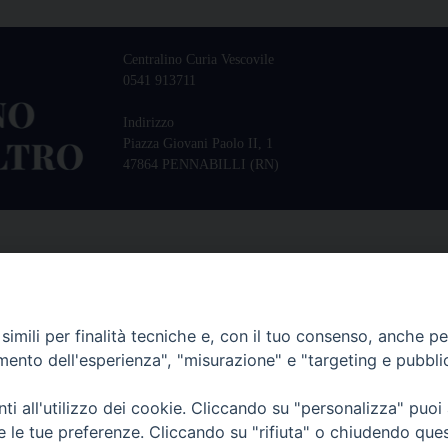
Centralino Curia Vescovile
0541 913711
Indirizzo
Piazza Giovani Paolo II, 1
47864 PENNABILLI (RN)
imili per finalità tecniche e, con il tuo consenso, anche per 
amento dell'esperienza", "misurazione" e "targeting e pubbli
i all'utilizzo dei cookie. Cliccando su "personalizza" puoi
re le tue preferenze. Cliccando su "rifiuta" o chiudendo que