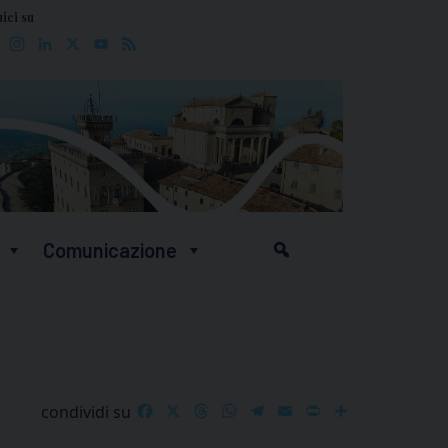
ici su
Facebook
Instagram
LinkedIn
X
YouTube
Feed
Comunicazione
Facebook
X
Threads
WhatsApp
Telegram
Email
Print
Share
condividi su