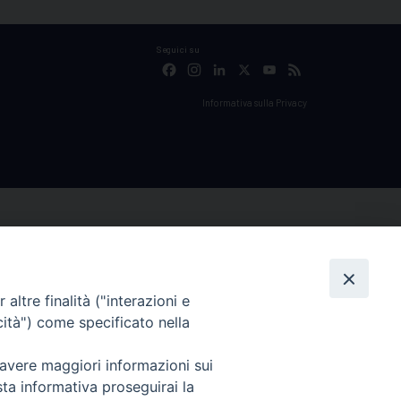
Seguici su
Facebook
Instagram
LinkedIn
X
YouTube
Feed
Informativa sulla Privacy
altre finalità ("interazioni e
cità") come specificato nella
 avere maggiori informazioni sui
sta informativa proseguirai la