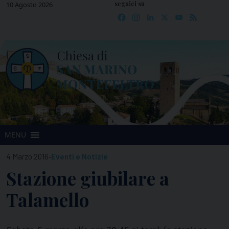
seguici su
Skip
10 Agosto 2026
Facebook
Instagram
LinkedIn
X
YouTube
Feed
to
content
MENU
-
4 Marzo 2016
Eventi e Notizie
Stazione giubilare a
Talamello