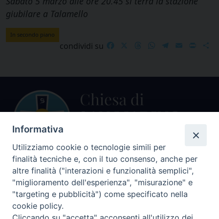
Sabato 5 marzo alle ore 20.45 si terrà la stazione
giubilare a Talamello
In secondo piano
Facebook
X
Threads
WhatsApp
Telegram
Email
Print
S
condividi su
Informativa
Utilizziamo cookie o tecnologie simili per
finalità tecniche e, con il tuo consenso, anche per
Centralino Curia Vescovile
altre finalità ("interazioni e funzionalità semplici",
0541 913711
"miglioramento dell'esperienza", "misurazione" e
"targeting e pubblicità") come specificato nella
Indirizzo
cookie policy.
Piazza Giovani Paolo II, 1
Cliccando su "accetta" acconsenti all'utilizzo dei