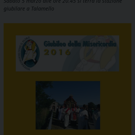
Sabato 5 marzo alle ore 20.45 si terrà la stazione
giubilare a Talamello