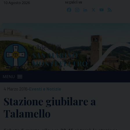
seguici su
Skip
10 Agosto 2026
Facebook
Instagram
LinkedIn
X
YouTube
Feed
to
content
MENU
-
4 Marzo 2016
Eventi e Notizie
Stazione giubilare a
Talamello