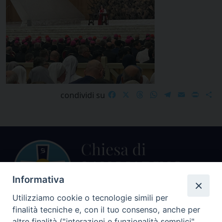
Facebook
X
Threads
WhatsApp
Telegram
Email
Print
S
condividi su
Informativa
Utilizziamo cookie o tecnologie simili per
finalità tecniche e, con il tuo consenso, anche per
Centralino Curia Vescovile
altre finalità ("interazioni e funzionalità semplici",