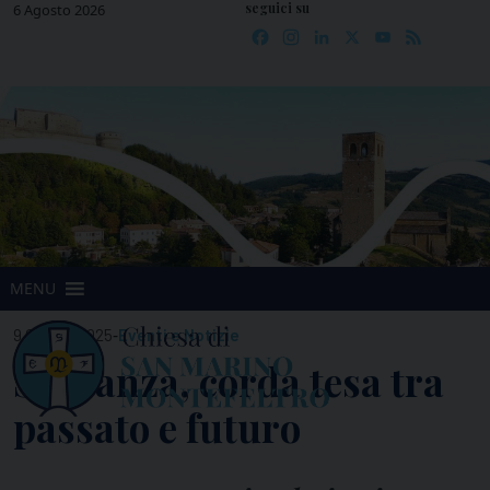
seguici su
Skip
6 Agosto 2026
Facebook
Instagram
LinkedIn
X
YouTube
Feed
to
content
MENU
-
9 Giugno 2025
Eventi e Notizie
Speranza, corda tesa tra
passato e futuro