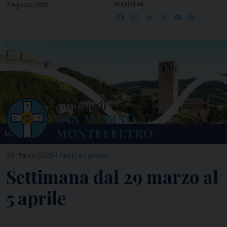
seguici su
Skip
7 Agosto 2026
Facebook
Instagram
LinkedIn
X
YouTube
Feed
to
content
MENU
-
28 Marzo 2020
I fatti e i giorni
Settimana dal 29 marzo al
5 aprile