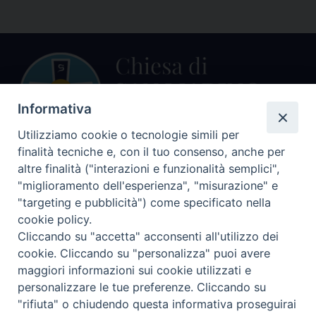
Informativa
Utilizziamo cookie o tecnologie simili per
finalità tecniche e, con il tuo consenso, anche per
Centralino Curia Vescovile
altre finalità ("interazioni e funzionalità semplici",
0541 913711
"miglioramento dell'esperienza", "misurazione" e
"targeting e pubblicità") come specificato nella
Indirizzo
cookie policy.
Piazza Giovani Paolo II, 1
Cliccando su "accetta" acconsenti all'utilizzo dei
47864 PENNABILLI (RN)
cookie. Cliccando su "personalizza" puoi avere
maggiori informazioni sui cookie utilizzati e
Seguici su
personalizzare le tue preferenze. Cliccando su
Facebook
Instagram
LinkedIn
X
YouTube
Feed
"rifiuta" o chiudendo questa informativa proseguirai
Informativa sulla Privacy