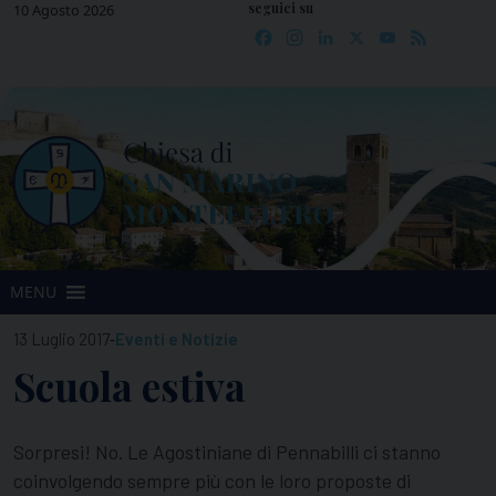
seguici su
Skip
10 Agosto 2026
Facebook
Instagram
LinkedIn
X
YouTube
Feed
to
content
MENU
-
13 Luglio 2017
Eventi e Notizie
Scuola estiva
Sorpresi! No. Le Agostiniane di Pennabilli ci stanno
coinvolgendo sempre più con le loro proposte di