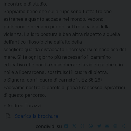
incontro e di studio.
Sappiamo bene che sulla rupe sono tutt’altro che
estranee a quanto accade nel mondo. Vedono,
patiscono e pregano per chi soffre a causa della
violenza. La loro postura è ben altra rispetto a quella
dell’antico filosofo che dall’alto della
scogliera guarda distaccato l’incresparsi minaccioso del
mare. Si fa ogni giorno più necessario il cammino
educativo che porti a smascherare la violenza che è in
noi e a liberarcene: sostituisci il cuore di pietra,
o Signore, con il cuore di carne(cfr. Ez 36,26).
Facciamo nostre le parole di papa Francesco ispiratrici
di questo percorso.
+ Andrea Turazzi
Scarica la brochure
Facebook
X
Threads
WhatsApp
Telegram
Email
Print
S
condividi su