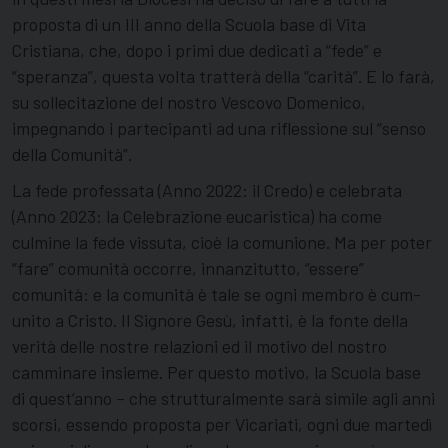
proposta di un III anno della Scuola base di Vita
Cristiana, che, dopo i primi due dedicati a “fede” e
“speranza”, questa volta tratterà della “carità”. E lo farà,
su sollecitazione del nostro Vescovo Domenico,
impegnando i partecipanti ad una riflessione sul “senso
della Comunità”.
La fede professata (Anno 2022: il Credo) e celebrata
(Anno 2023: la Celebrazione eucaristica) ha come
culmine la fede vissuta, cioè la comunione. Ma per poter
“fare” comunità occorre, innanzitutto, “essere”
comunità: e la comunità è tale se ogni membro è cum-
unito a Cristo. Il Signore Gesù, infatti, è la fonte della
verità delle nostre relazioni ed il motivo del nostro
camminare insieme. Per questo motivo, la Scuola base
di quest’anno – che strutturalmente sarà simile agli anni
scorsi, essendo proposta per Vicariati, ogni due martedì