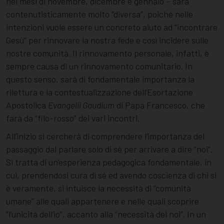
nei mesi di novembre, dicembre e gennaio – sarà
contenutisticamente molto “diversa”, poiché nelle
intenzioni vuole essere un concreto aiuto ad “incontrare
Gesù” per rinnovare la nostra fede e così incidere sulle
nostre comunità. Il rinnovamento personale, infatti, è
sempre causa di un rinnovamento comunitario. In
questo senso, sarà di fondamentale importanza la
rilettura e la contestualizzazione dell’Esortazione
Apostolica
Evangelii Gaudium
di Papa Francesco, che
farà da “filo-rosso” dei vari incontri.
All’inizio si cercherà di comprendere l’importanza del
passaggio dal parlare solo di sé per arrivare a dire “noi”.
Si tratta di un’esperienza pedagogica fondamentale, in
cui, prendendosi cura di sé ed avendo coscienza di chi si
è veramente, si intuisce la necessità di “comunità
umane” alle quali appartenere e nelle quali scoprire
“l’unicità dell’io”, accanto alla “necessità del noi”. In un