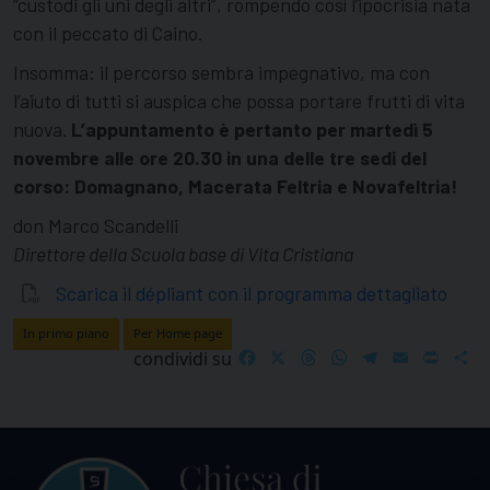
“custodi gli uni degli altri”, rompendo così l’ipocrisia nata
con il peccato di Caino.
Insomma: il percorso sembra impegnativo, ma con
l’aiuto di tutti si auspica che possa portare frutti di vita
nuova.
L’appuntamento è pertanto per martedì 5
novembre alle ore 20.30 in una delle tre sedi del
corso: Domagnano, Macerata Feltria e Novafeltria!
don Marco Scandelli
Direttore della Scuola base di Vita Cristiana
Scarica il dépliant con il programma dettagliato
In primo piano
Per Home page
Facebook
X
Threads
WhatsApp
Telegram
Email
Print
S
condividi su