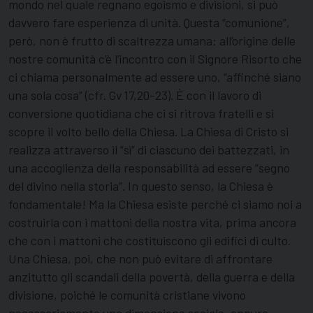
mondo nel quale regnano egoismo e divisioni, si può
davvero fare esperienza di unità. Questa “comunione”,
però, non è frutto di scaltrezza umana: all’origine delle
nostre comunità c’è l’incontro con il Signore Risorto che
ci chiama personalmente ad essere uno, “affinché siano
una sola cosa” (cfr. Gv 17,20-23). È con il lavoro di
conversione quotidiana che ci si ritrova fratelli e si
scopre il volto bello della Chiesa. La Chiesa di Cristo si
realizza attraverso il “sì” di ciascuno dei battezzati, in
una accoglienza della responsabilità ad essere “segno
del divino nella storia”. In questo senso, la Chiesa è
fondamentale! Ma la Chiesa esiste perché ci siamo noi a
costruirla con i mattoni della nostra vita, prima ancora
che con i mattoni che costituiscono gli edifici di culto.
Una Chiesa, poi, che non può evitare di affrontare
anzitutto gli scandali della povertà, della guerra e della
divisione, poiché le comunità cristiane vivono
necessariamente una dimensione sociale, oppure