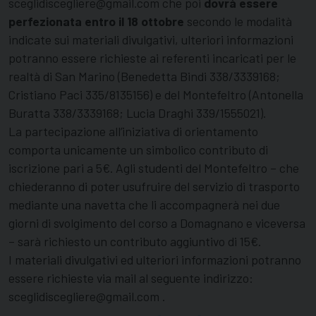
sceglidiscegliere@gmail.com che poi
dovrà essere
perfezionata entro il 18 ottobre
secondo le modalità
indicate sui materiali divulgativi, ulteriori informazioni
potranno essere richieste ai referenti incaricati per le
realtà di San Marino (Benedetta Bindi 338/3339168;
Cristiano Paci 335/8135156) e del Montefeltro (Antonella
Buratta 338/3339168; Lucia Draghi 339/1555021).
La partecipazione all’iniziativa di orientamento
comporta unicamente un simbolico contributo di
iscrizione pari a 5€. Agli studenti del Montefeltro – che
chiederanno di poter usufruire del servizio di trasporto
mediante una navetta che li accompagnerà nei due
giorni di svolgimento del corso a Domagnano e viceversa
– sarà richiesto un contributo aggiuntivo di 15€.
I materiali divulgativi ed ulteriori informazioni potranno
essere richieste via mail al seguente indirizzo:
sceglidiscegliere@gmail.com .