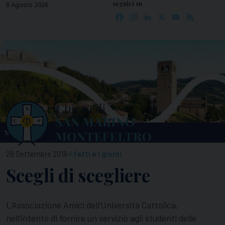
seguici su
Skip
8 Agosto 2026
Facebook
Instagram
LinkedIn
X
YouTube
Feed
to
content
MENU
-
28 Settembre 2018
I fatti e i giorni
Scegli di scegliere
L’Associazione Amici dell’Università Cattolica,
nell’intento di fornire un servizio agli studenti delle