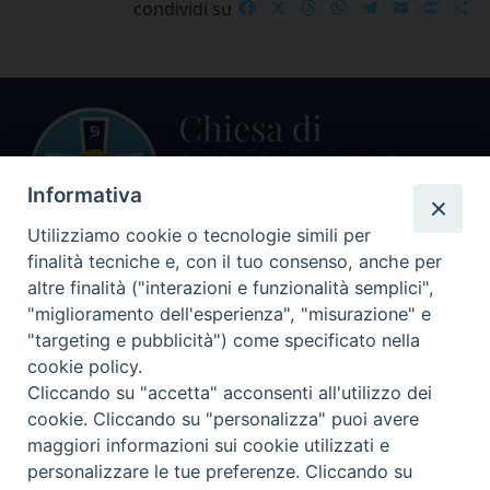
Facebook
X
Threads
WhatsApp
Telegram
Email
Print
S
condividi su
Informativa
Utilizziamo cookie o tecnologie simili per
finalità tecniche e, con il tuo consenso, anche per
Centralino Curia Vescovile
altre finalità ("interazioni e funzionalità semplici",
0541 913711
"miglioramento dell'esperienza", "misurazione" e
"targeting e pubblicità") come specificato nella
Indirizzo
cookie policy.
Piazza Giovani Paolo II, 1
Cliccando su "accetta" acconsenti all'utilizzo dei
47864 PENNABILLI (RN)
cookie. Cliccando su "personalizza" puoi avere
maggiori informazioni sui cookie utilizzati e
Seguici su
personalizzare le tue preferenze. Cliccando su
Facebook
Instagram
LinkedIn
X
YouTube
Feed