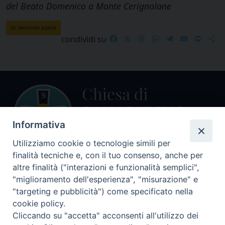
del Beato Domenico a Monte Cerignolane
In secondo piano
Facebook
X
Threads
WhatsApp
Telegram
Email
Print
S
condividi su
Informativa
Utilizziamo cookie o tecnologie simili per
finalità tecniche e, con il tuo consenso, anche per
Centralino Curia Vescovile
altre finalità ("interazioni e funzionalità semplici",
0541 913711
"miglioramento dell'esperienza", "misurazione" e
"targeting e pubblicità") come specificato nella
Indirizzo
cookie policy.
Piazza Giovani Paolo II, 1
Cliccando su "accetta" acconsenti all'utilizzo dei
47864 PENNABILLI (RN)