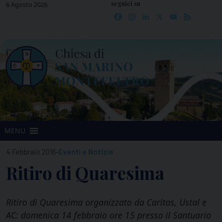
seguici su
Skip
6 Agosto 2026
Facebook
Instagram
LinkedIn
X
YouTube
Feed
to
content
MENU
-
4 Febbraio 2016
Eventi e Notizie
Ritiro di Quaresima
Ritiro di Quaresima organizzato da Caritas, Ustal e
AC: domenica 14 febbraio ore 15 presso il Santuario