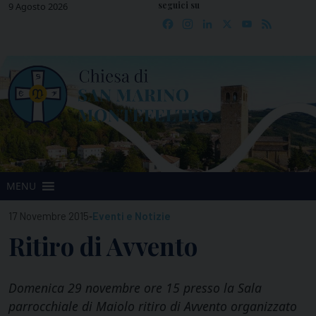
seguici su
Skip
9 Agosto 2026
Facebook
Instagram
LinkedIn
X
YouTube
Feed
to
content
MENU
-
17 Novembre 2015
Eventi e Notizie
Ritiro di Avvento
Domenica 29 novembre ore 15 presso la Sala
parrocchiale di Maiolo ritiro di Avvento organizzato