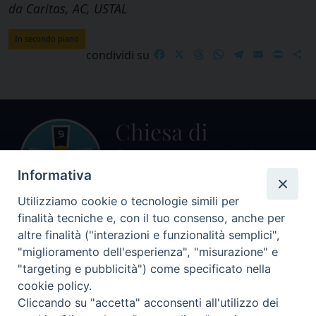
da Caritas, AC, USTAL
In secondo piano
Facebook
X
Threads
WhatsApp
Telegram
Email
Print
S
condividi su
Informativa
Utilizziamo cookie o tecnologie simili per
finalità tecniche e, con il tuo consenso, anche per
Centralino Curia Vescovile
altre finalità ("interazioni e funzionalità semplici",
0541 913711
"miglioramento dell'esperienza", "misurazione" e
"targeting e pubblicità") come specificato nella
Indirizzo
cookie policy.
Piazza Giovani Paolo II, 1
Cliccando su "accetta" acconsenti all'utilizzo dei
47864 PENNABILLI (RN)