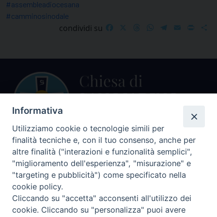
#assembleadiocesana
#camminosinodale
Facebook
X
Threads
WhatsApp
Telegram
Email
Print
S
condividi su
Informativa
Utilizziamo cookie o tecnologie simili per
finalità tecniche e, con il tuo consenso, anche per
Centralino Curia Vescovile
altre finalità ("interazioni e funzionalità semplici",
0541 913711
"miglioramento dell'esperienza", "misurazione" e
"targeting e pubblicità") come specificato nella
Indirizzo
cookie policy.
Piazza Giovani Paolo II, 1
Cliccando su "accetta" acconsenti all'utilizzo dei
47864 PENNABILLI (RN)
cookie. Cliccando su "personalizza" puoi avere