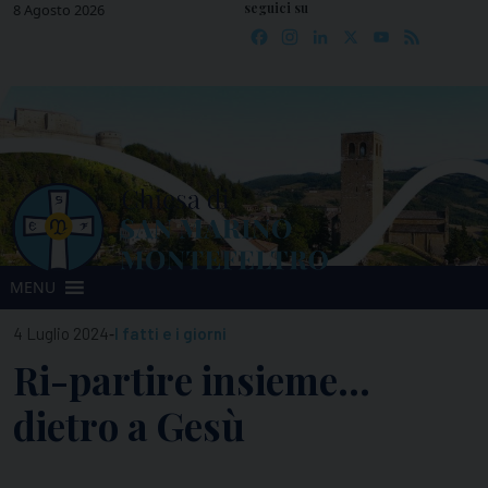
seguici su
Skip
8 Agosto 2026
Facebook
Instagram
LinkedIn
X
YouTube
Feed
to
content
MENU
-
4 Luglio 2024
I fatti e i giorni
Ri-partire insieme…
dietro a Gesù