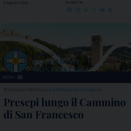
seguici su
Skip
5 Agosto 2026
Facebook
Instagram
LinkedIn
X
YouTube
Feed
to
content
MENU
-
10 Dicembre 2024
Eventi e Notizie
I fatti e i giorni
Presepi lungo il Cammino
di San Francesco