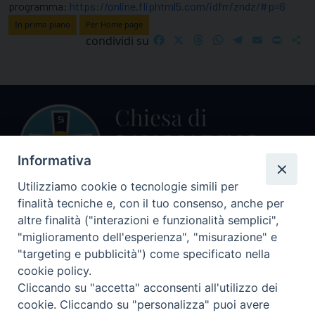
programma:
https://online.fliphtml5.com/idfrr/zndz/#p=6
In primo piano
Per Home page
Facebook
X
Threads
WhatsApp
Telegram
Email
Print
S
condividi su
Informativa
Utilizziamo cookie o tecnologie simili per
finalità tecniche e, con il tuo consenso, anche per
Centralino Curia Vescovile
altre finalità ("interazioni e funzionalità semplici",
0541 913711
"miglioramento dell'esperienza", "misurazione" e
"targeting e pubblicità") come specificato nella
Indirizzo
cookie policy.
Piazza Giovani Paolo II, 1
Cliccando su "accetta" acconsenti all'utilizzo dei
47864 PENNABILLI (RN)
cookie. Cliccando su "personalizza" puoi avere