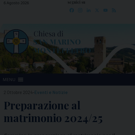
seguici su
Skip
6 Agosto 2026
Facebook
Instagram
LinkedIn
X
YouTube
Feed
to
content
MENU
-
2 Ottobre 2024
Eventi e Notizie
Preparazione al
matrimonio 2024/25