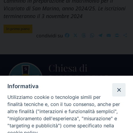
Cammino in preparazione al matrimonio per il
Vicariato di San Marino, anno 2024/25. Le iscrizioni
termineranno il 3 novembre 2024
In primo piano
Facebook
X
Threads
WhatsApp
Telegram
Email
Print
S
condividi su
Informativa
Utilizziamo cookie o tecnologie simili per
finalità tecniche e, con il tuo consenso, anche per
Centralino Curia Vescovile
altre finalità ("interazioni e funzionalità semplici",
0541 913711
"miglioramento dell'esperienza", "misurazione" e
"targeting e pubblicità") come specificato nella
Indirizzo
cookie policy.