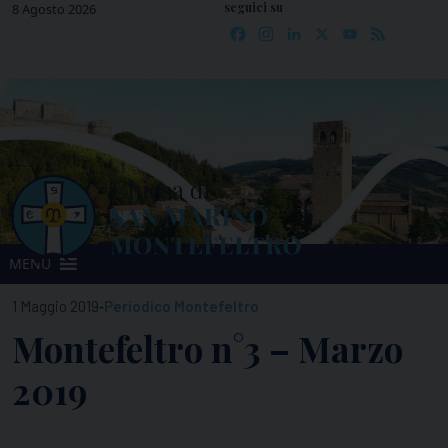
seguici su
Skip
8 Agosto 2026
Facebook
Instagram
LinkedIn
X
YouTube
Feed
to
content
MENU
-
1 Maggio 2019
Periodico Montefeltro
Montefeltro n°3 – Marzo
2019