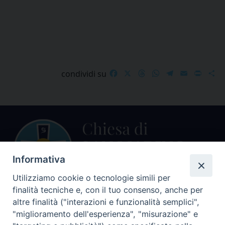
Facebook
X
Threads
WhatsApp
Telegram
Email
Print
S
condividi su
Informativa
Utilizziamo cookie o tecnologie simili per
finalità tecniche e, con il tuo consenso, anche per
Centralino Curia Vescovile
altre finalità ("interazioni e funzionalità semplici",
0541 913711
"miglioramento dell'esperienza", "misurazione" e