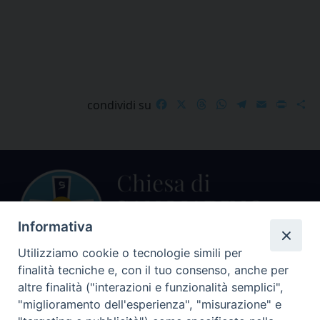
Facebook
X
Threads
WhatsApp
Telegram
Email
Print
S
condividi su
Informativa
Utilizziamo cookie o tecnologie simili per
finalità tecniche e, con il tuo consenso, anche per
Centralino Curia Vescovile
altre finalità ("interazioni e funzionalità semplici",
0541 913711
"miglioramento dell'esperienza", "misurazione" e