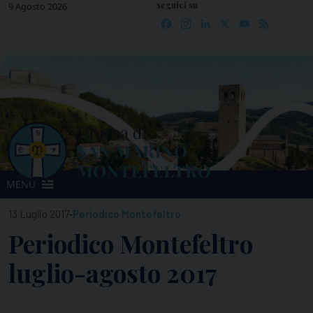
seguici su
Skip
9 Agosto 2026
Facebook
Instagram
LinkedIn
X
YouTube
Feed
to
content
MENU
-
13 Luglio 2017
Periodico Montefeltro
Periodico Montefeltro
luglio-agosto 2017