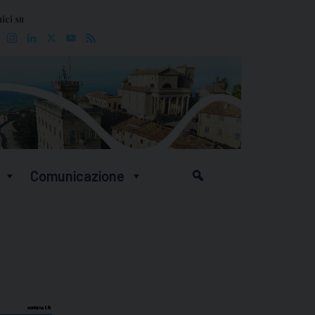
ici su
Facebook
Instagram
LinkedIn
X
YouTube
Feed
Comunicazione