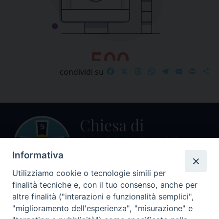
Facebook
X
Threads
WhatsApp
Telegram
Email
Print
S
condividi su
Informativa
Utilizziamo cookie o tecnologie simili per
finalità tecniche e, con il tuo consenso, anche per
Centralino Curia Vescovile
altre finalità ("interazioni e funzionalità semplici",
0541 913711
"miglioramento dell'esperienza", "misurazione" e