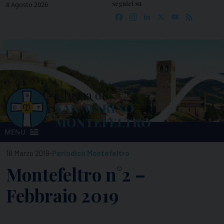
seguici su
Skip
8 Agosto 2026
Facebook
Instagram
LinkedIn
X
YouTube
Feed
to
content
MENU
-
18 Marzo 2019
Periodico Montefeltro
Montefeltro n°2 –
Febbraio 2019