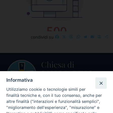
Facebook
X
Threads
WhatsApp
Telegram
Email
Print
S
condividi su
Informativa
Utilizziamo cookie o tecnologie simili per
finalità tecniche e, con il tuo consenso, anche per
Centralino Curia Vescovile
altre finalità ("interazioni e funzionalità semplici",
0541 913711
"miglioramento dell'esperienza", "misurazione" e