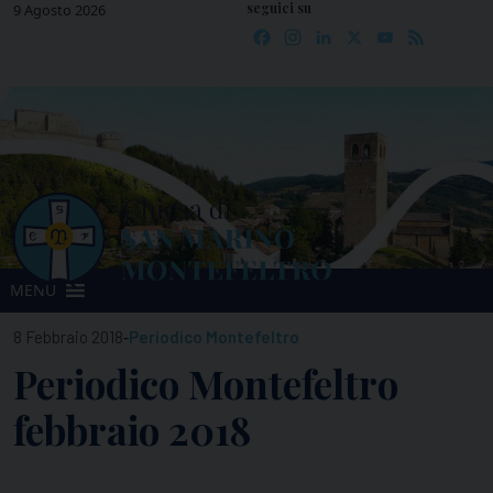
seguici su
Skip
9 Agosto 2026
Facebook
Instagram
LinkedIn
X
YouTube
Feed
to
content
MENU
-
8 Febbraio 2018
Periodico Montefeltro
Periodico Montefeltro
febbraio 2018