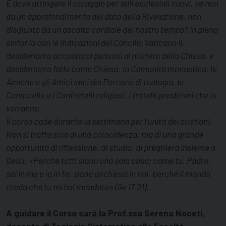
E dove attingere il coraggio per stili ecclesiali nuovi, se non
da un approfondimento del dato della
Rivelazione, non
disgiunto da un ascolto cordiale del nostro tempo? In piena
sintonia con le indicazioni del Concilio Vaticano II,
desideriamo accostarci pensosi
al mistero della Chiesa, e
desideriamo farlo come
Chiesa: la Comunità monastica, le
Amiche e gli Amici laici dei Percorsi di teologia, le
Consorelle e i
Confratelli religiosi, i fratelli presbiteri che lo
vorranno.
Il corso cade durante la settimana per l’unità dei
cristiani.
Non si tratta solo di una coincidenza,
ma di una grande
opportunità di riflessione, di studio, di preghiera insieme a
Gesù: «Perché tutti siano una sola cosa; come tu, Padre,
sei in me e io in te, siano anch’essi in noi, perché il mondo
creda che tu mi hai mandato» (Gv 17,21).
A guidare il Corso sarà la Prof.ssa Serena Noceti,
docente di Teologia Sistematica alla Facoltà