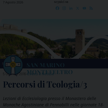
seguici su
Skip
7 Agosto 2026
Facebook
Instagram
LinkedIn
X
YouTube
Feed
to
content
MENU
-
5 Gennaio 2016
Eventi e Notizie
Percorsi di Teologia/3
Lezioni di Ecclesiologia presso il Monastero delle
Monache Agostiniane di Pennabilli nelle giornate 18-