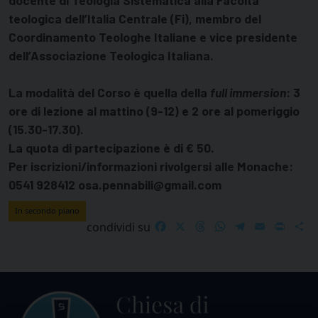
teologica dell’Italia Centrale (Fi), membro del
Coordinamento Teologhe Italiane e vice presidente
dell’Associazione Teologica Italiana.
La modalità del Corso è quella della
full immersion
: 3
ore di lezione al mattino (9-12) e 2 ore al pomeriggio
(15.30-17.30).
La quota di partecipazione è di
€
50.
Per iscrizioni/informazioni rivolgersi alle Monache:
0541 928412 osa.pennabili@gmail.com
In secondo piano
Facebook
X
Threads
WhatsApp
Telegram
Email
Print
S
condividi su