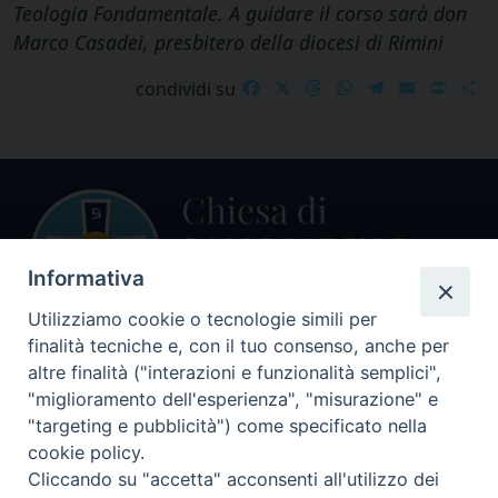
Teologia Fondamentale. A guidare il corso sarà don
Marco Casadei, presbitero della diocesi di Rimini
Facebook
X
Threads
WhatsApp
Telegram
Email
Print
S
condividi su
Informativa
Utilizziamo cookie o tecnologie simili per
finalità tecniche e, con il tuo consenso, anche per
Centralino Curia Vescovile
altre finalità ("interazioni e funzionalità semplici",
0541 913711
"miglioramento dell'esperienza", "misurazione" e
"targeting e pubblicità") come specificato nella
Indirizzo
cookie policy.
Piazza Giovani Paolo II, 1
Cliccando su "accetta" acconsenti all'utilizzo dei
47864 PENNABILLI (RN)