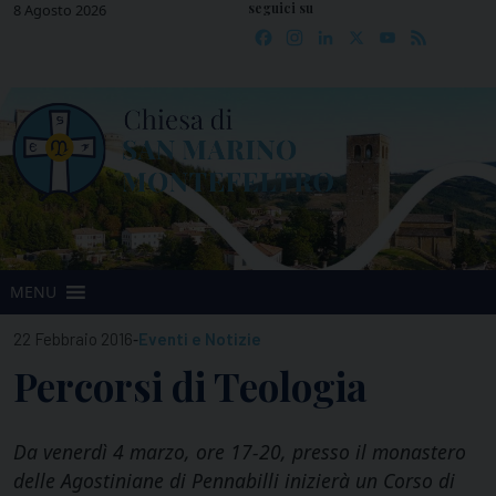
seguici su
Skip
8 Agosto 2026
Facebook
Instagram
LinkedIn
X
YouTube
Feed
to
content
MENU
-
22 Febbraio 2016
Eventi e Notizie
Percorsi di Teologia
Da venerdì 4 marzo, ore 17-20, presso il monastero
delle Agostiniane di Pennabilli inizierà un Corso di